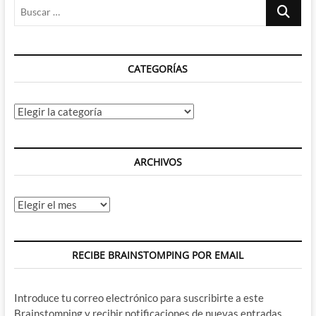
Buscar
–
Y
…
Terry
Pratchett
nos
CATEGORÍAS
abrió
la
puerta
al
Categorías
mundo
mas
absurdo
y
ARCHIVOS
divertido
de
la
Archivos
literatura
RECIBE BRAINSTOMPING POR EMAIL
Introduce tu correo electrónico para suscribirte a este
Brainstomping y recibir notificaciones de nuevas entradas.