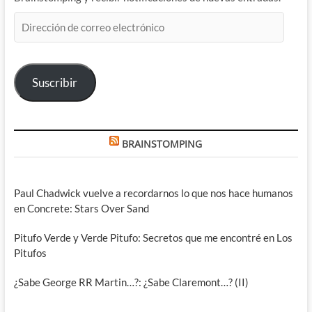
Dirección
de
correo
electrónico
Suscribir
BRAINSTOMPING
Paul Chadwick vuelve a recordarnos lo que nos hace humanos
en Concrete: Stars Over Sand
Pitufo Verde y Verde Pitufo: Secretos que me encontré en Los
Pitufos
¿Sabe George RR Martin…?: ¿Sabe Claremont…? (II)