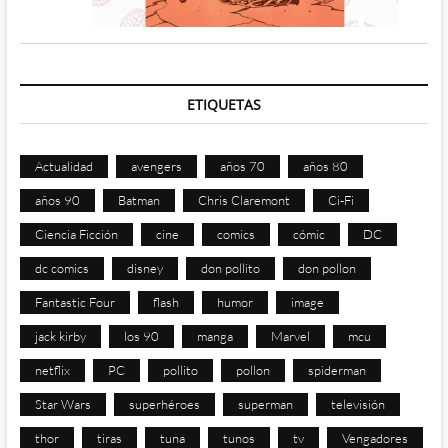
ETIQUETAS
Actualidad
avengers
años 70
años 80
años 90
Batman
Chris Claremont
Ci-Fi
Ciencia Ficción
cine
comics
cómic
DC
dc comics
disney
don pollito
don pollon
Fantastic Four
flash
humor
image
jack kirby
los 90
manga
Marvel
mcu
netflix
PC
pollito
pollon
spiderman
Star Wars
superhéroes
superman
televisión
thor
tiras
tuna
tunos
tv
Vengadores