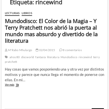
Etiqueta:
rincewind
LECTURAS
LIBROS
Mundodisco: El Color de la Magia – Y
Terry Pratchett nos abrió la puerta al
mundo mas absurdo y divertido de la
literatura
M'Rabo Mhulargo
02/04/2015
8 comentarios
años 80
discworld
fantasía
literatura
Mundodisco
rincewind
terry
pratchett
Hay cosas que vamos posponiendo una y otra vez por distintos
motivos y parece que nunca llega el momento de ponerse con
ellas. En mi…
Mundodisco:
Ver más
El
Color
de
la
Magia