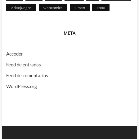
videojuegos
webcomics
x-men
xbox
META
Acceder
Feed de entradas
Feed de comentarios
WordPress.org