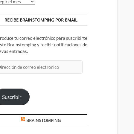
chivos
RECIBE BRAINSTOMPING POR EMAIL
troduce tu correo electrónico para suscribirte
este Brainstomping y recibir notificaciones de
evas entradas.
rección
rreo
ectrónico
Suscribir
BRAINSTOMPING