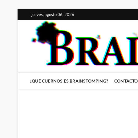
Saltar
jueves, agosto 06, 2026
al
contenido
¿QUÉ CUERNOS ES BRAINSTOMPING?
CONTACTO