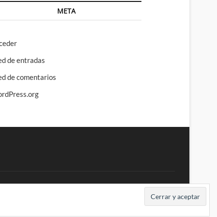
META
ceder
ed de entradas
ed de comentarios
rdPress.org