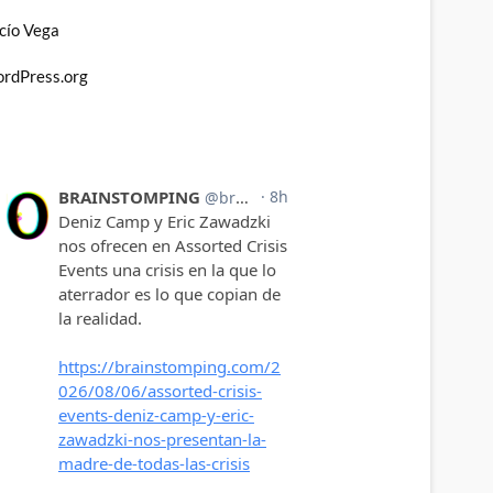
cío Vega
rdPress.org