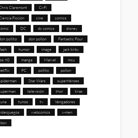
Chris Claremont
Ci-Fi
Ciencia Ficción
cine
comics
cómic
DC
dc comics
disney
don pollito
don pollon
Fantastic Four
flash
humor
image
jack kirby
los 90
manga
Marvel
mcu
netflix
PC
pollito
pollon
spiderman
Star Wars
superhéroes
superman
televisión
thor
tiras
tuna
tunos
tv
Vengadores
videojuegos
webcomics
x-men
xbox