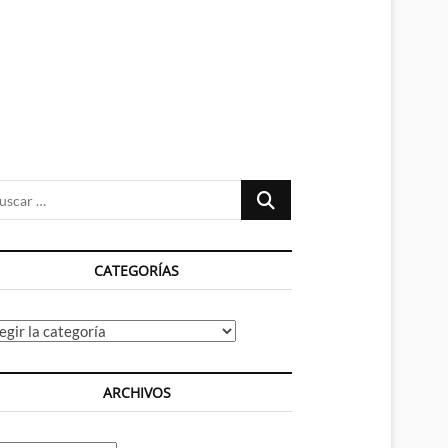
n
ú
Buscar
…
CATEGORÍAS
tegorías
ARCHIVOS