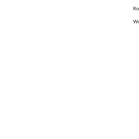
Ro
Wo