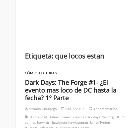
Etiqueta:
que locos estan
CÓMIC
LECTURAS
Dark Days: The Forge #1- ¿El
evento mas loco de DC hasta la
fecha? 1º Parte
M'Rabo Mhulargo
21/06/2017
37 comentarios
Actualidad
Batman
cómic
comics
dark days: the forg
DC
dc
comics
hawkgirl
hawkman
hawkwoman
James Tynion
IV
metal
nth metal
que locos estan
scott