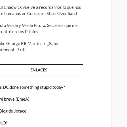
ul Chadwick vuelve a recordarnos lo que nos
ce humanos en Concrete: Stars Over Sand
tufo Verde y Verde Pitufo: Secretos que me
contré en Los Pitufos
abe George RR Martin…?: ¿Sabe
aremont…? (II)
ENLACES
s DC done something stupid today?
ré breve (EmeA)
 Blog de Jotace
LO!