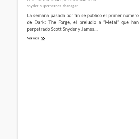
snyder
superhéroes
thanagar
La semana pasada por fin se publico el primer numero
de Dark: The Forge, el preludio a “Metal” que han
perpetrado Scott Snyder y James…
Dark
Ver más
Days:
The
Forge
#1-
¿El
evento
mas
loco
de
DC
hasta
la
fecha?
1º
Parte