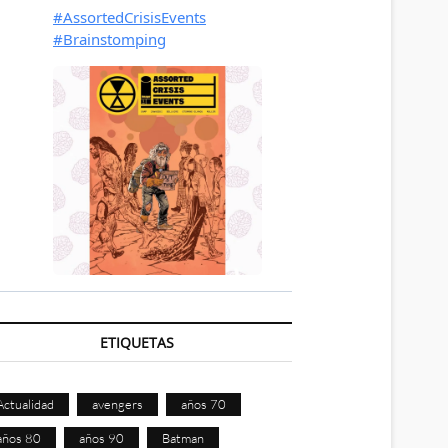
ETIQUETAS
Actualidad
avengers
años 70
años 80
años 90
Batman