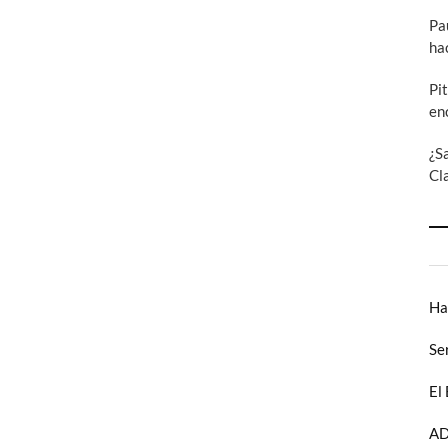
Pa
ha
Pi
en
¿S
Cl
Ha
Se
El
AD