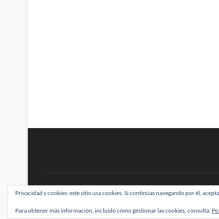
BRAINSTOMPING
Privacidad y cookies: este sitio usa cookies. Si continúas navegando por él, acepta
| Diseñado por:
Theme Freesia
|
WordPress
| ©
Para obtener más información, incluido cómo gestionar las cookies, consulta:
Po