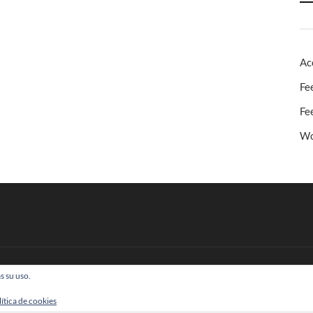
Ac
Fe
Fe
Wo
s su uso.
 Todos los derechos reservados
lítica de cookies