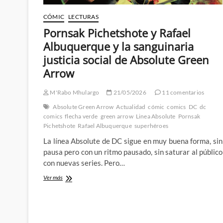
CÓMIC
LECTURAS
Pornsak Pichetshote y Rafael
Albuquerque y la sanguinaria
justicia social de Absolute Green
Arrow
M'Rabo Mhulargo
21/05/2026
11 comentarios
Absolute Green Arrow
Actualidad
cómic
comics
DC
dc
comics
flecha verde
green arrow
Linea Absolute
Pornsak
Pichetshote
Rafael Albuquerque
superhéroes
La línea Absolute de DC sigue en muy buena forma, sin
pausa pero con un ritmo pausado, sin saturar al público
con nuevas series. Pero…
Pornsak
Ver más
Pichetshote
y
Rafael
Albuquerque
y