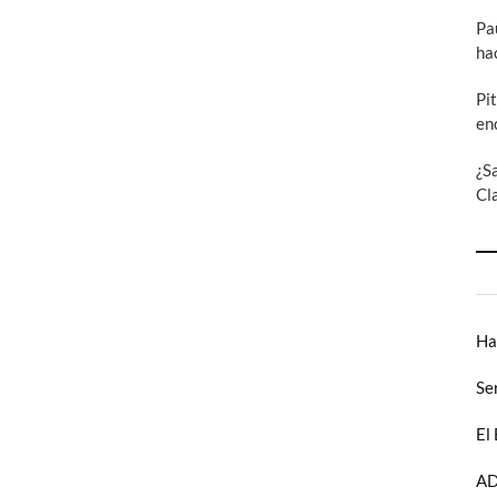
Pa
ha
Pi
en
¿S
Cl
Ha
Se
El
AD