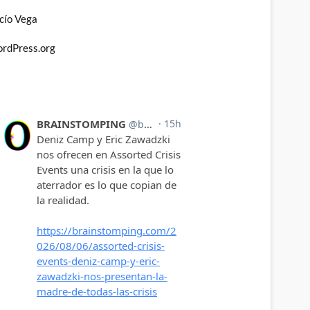
cío Vega
rdPress.org