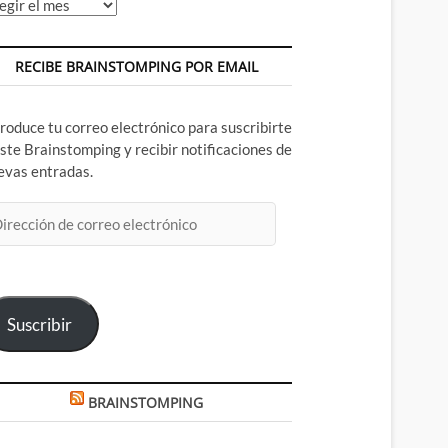
chivos
RECIBE BRAINSTOMPING POR EMAIL
troduce tu correo electrónico para suscribirte
este Brainstomping y recibir notificaciones de
evas entradas.
rección
rreo
ectrónico
Suscribir
BRAINSTOMPING