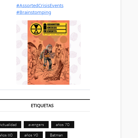
ETIQUETAS
Actualidad
avengers
años 70
años 80
años 90
Batman