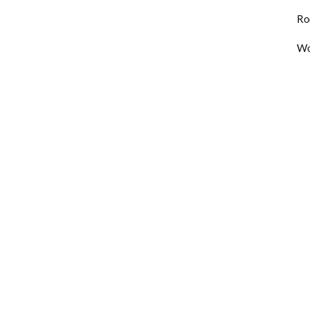
Ro
Wo