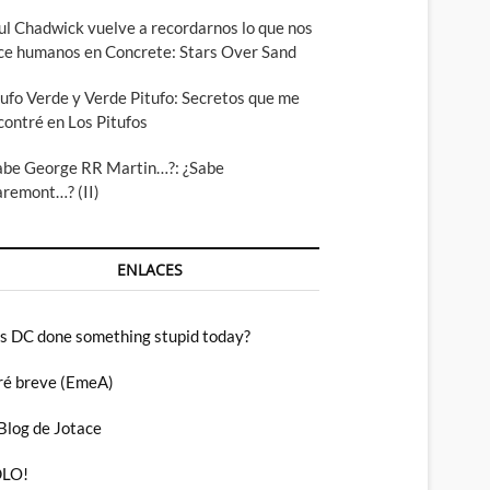
ul Chadwick vuelve a recordarnos lo que nos
ce humanos en Concrete: Stars Over Sand
tufo Verde y Verde Pitufo: Secretos que me
contré en Los Pitufos
abe George RR Martin…?: ¿Sabe
aremont…? (II)
ENLACES
s DC done something stupid today?
ré breve (EmeA)
 Blog de Jotace
LO!