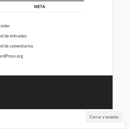
META
ceder
ed de entradas
ed de comentarios
rdPress.org