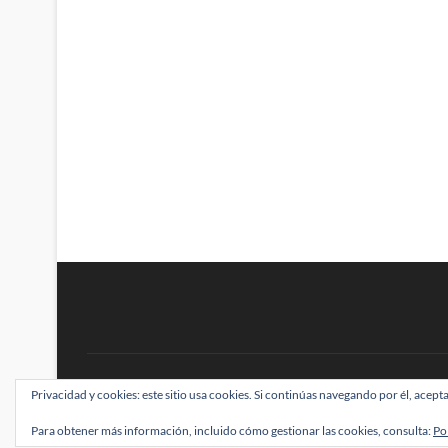
BRAINSTOMPING
Privacidad y cookies: este sitio usa cookies. Si continúas navegando por él, acepta
| Diseñado por:
Theme Freesia
|
WordPress
| ©
Para obtener más información, incluido cómo gestionar las cookies, consulta:
Po