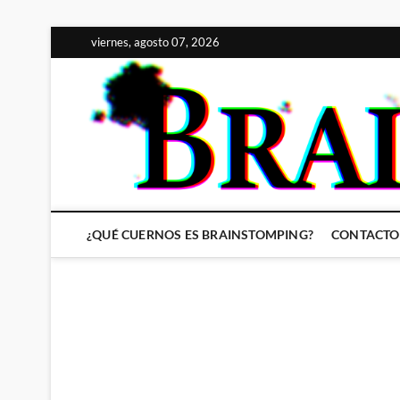
Saltar
viernes, agosto 07, 2026
al
contenido
¿QUÉ CUERNOS ES BRAINSTOMPING?
CONTACTO