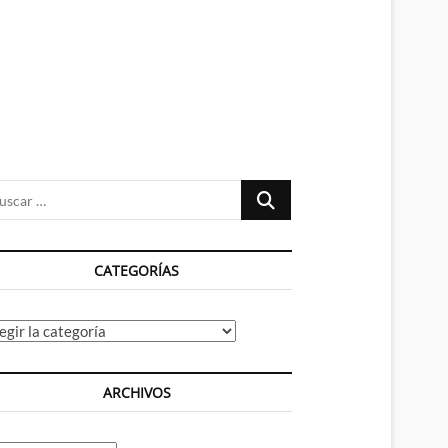
n
ú
Buscar
…
CATEGORÍAS
tegorías
ARCHIVOS