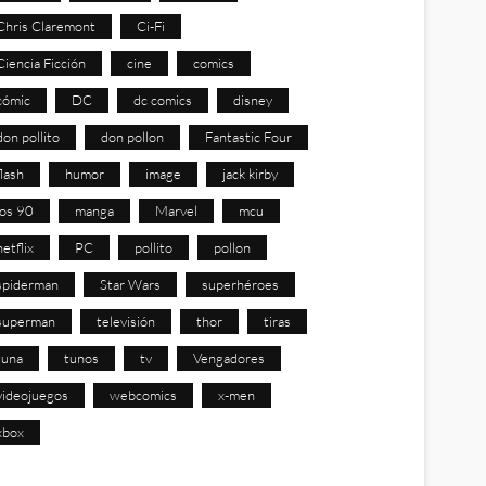
Chris Claremont
Ci-Fi
Ciencia Ficción
cine
comics
cómic
DC
dc comics
disney
don pollito
don pollon
Fantastic Four
flash
humor
image
jack kirby
los 90
manga
Marvel
mcu
netflix
PC
pollito
pollon
spiderman
Star Wars
superhéroes
superman
televisión
thor
tiras
tuna
tunos
tv
Vengadores
videojuegos
webcomics
x-men
xbox