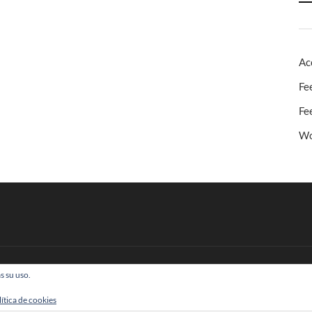
Ac
Fe
Fe
Wo
s su uso.
 Todos los derechos reservados
lítica de cookies