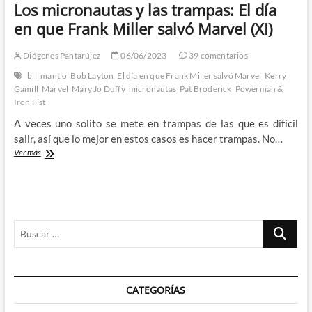
Los micronautas y las trampas: El día
en que Frank Miller salvó Marvel (XI)
Diógenes Pantarújez
06/06/2023
39 comentarios
bill mantlo
Bob Layton
El día en que Frank Miller salvó Marvel
Kerry
Gamill
Marvel
Mary Jo Duffy
micronautas
Pat Broderick
Powerman &
Iron Fist
A veces uno solito se mete en trampas de las que es difícil
salir, así que lo mejor en estos casos es hacer trampas. No…
Los
Ver más
micronautas
y
las
trampas:
El
Buscar
día
en
…
que
Frank
Miller
CATEGORÍAS
salvó
Marvel