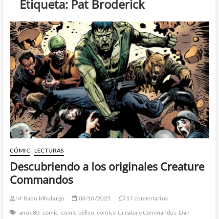
Etiqueta:
Pat Broderick
CÓMIC
LECTURAS
Descubriendo a los originales Creature
Commandos
M'Rabo Mhulargo
08/10/2025
17 comentarios
años 80
cómic
cómic bélico
comics
Creature Commandos
Dan