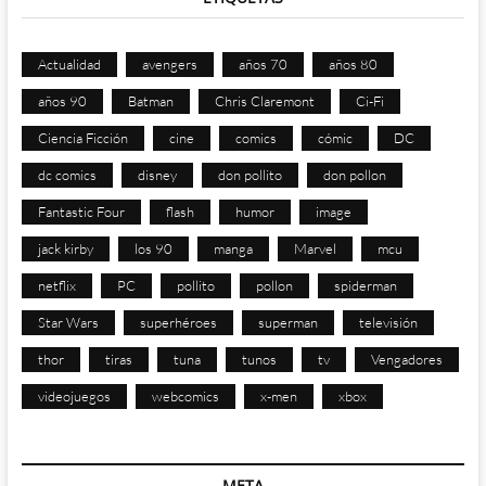
Actualidad
avengers
años 70
años 80
años 90
Batman
Chris Claremont
Ci-Fi
Ciencia Ficción
cine
comics
cómic
DC
dc comics
disney
don pollito
don pollon
Fantastic Four
flash
humor
image
jack kirby
los 90
manga
Marvel
mcu
netflix
PC
pollito
pollon
spiderman
Star Wars
superhéroes
superman
televisión
thor
tiras
tuna
tunos
tv
Vengadores
videojuegos
webcomics
x-men
xbox
META