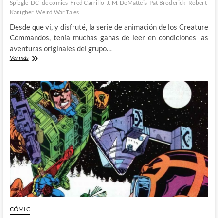
Spiegle
DC
dc comics
Fred Carrillo
J. M. DeMatteis
Pat Broderick
Robert
Kanigher
Weird War Tales
Desde que vi, y disfruté, la serie de animación de los Creature
Commandos, tenía muchas ganas de leer en condiciones las
aventuras originales del grupo…
Descubriendo
Ver más
a
los
originales
Creature
Commandos
CÓMIC