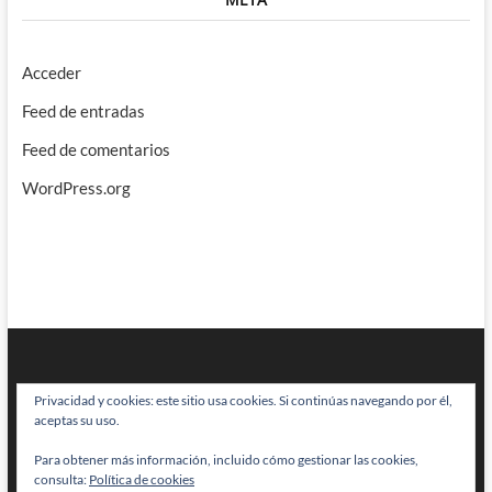
Acceder
Feed de entradas
Feed de comentarios
WordPress.org
Privacidad y cookies: este sitio usa cookies. Si continúas navegando por él,
aceptas su uso.
Para obtener más información, incluido cómo gestionar las cookies,
BRAINSTOMPING
| Diseñado por:
Theme Freesia
|
WordPress
| © Todos
consulta:
Política de cookies
los derechos reservados