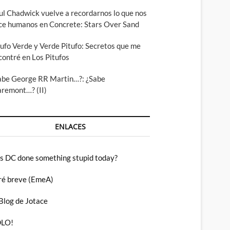
ul Chadwick vuelve a recordarnos lo que nos
ce humanos en Concrete: Stars Over Sand
tufo Verde y Verde Pitufo: Secretos que me
contré en Los Pitufos
abe George RR Martin…?: ¿Sabe
aremont…? (II)
ENLACES
s DC done something stupid today?
ré breve (EmeA)
 Blog de Jotace
LO!