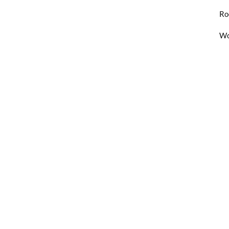
Ro
Wo