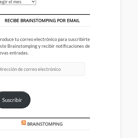
chivos
RECIBE BRAINSTOMPING POR EMAIL
troduce tu correo electrónico para suscribirte
este Brainstomping y recibir notificaciones de
evas entradas.
rección
rreo
ectrónico
Suscribir
BRAINSTOMPING