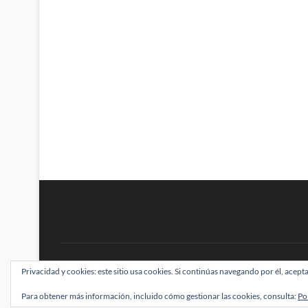
BRAINSTOMPING
Privacidad y cookies: este sitio usa cookies. Si continúas navegando por él, acepta
| Diseñado por:
Theme Freesia
|
WordPress
| ©
Para obtener más información, incluido cómo gestionar las cookies, consulta:
Po