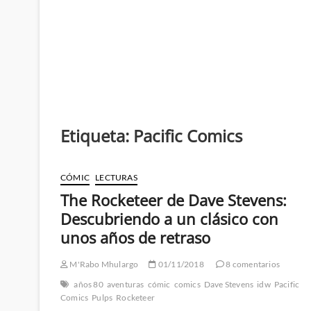
Etiqueta:
Pacific Comics
CÓMIC
LECTURAS
The Rocketeer de Dave Stevens:
Descubriendo a un clásico con
unos años de retraso
M'Rabo Mhulargo
01/11/2018
8 comentarios
años 80
aventuras
cómic
comics
Dave Stevens
idw
Pacific
Comics
Pulps
Rocketeer