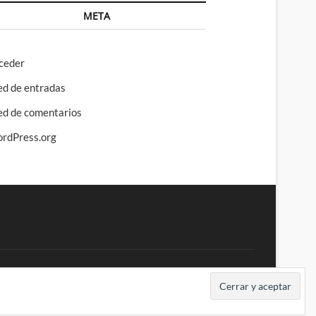
META
ceder
ed de entradas
ed de comentarios
rdPress.org