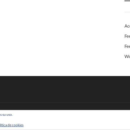
Ac
Fe
Fe
Wo
s su uso.
 Todos los derechos reservados
lítica de cookies