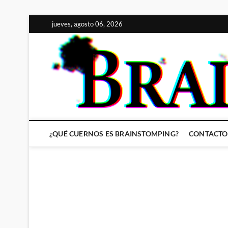
Saltar
jueves, agosto 06, 2026
al
contenido
¿QUÉ CUERNOS ES BRAINSTOMPING?
CONTACTO