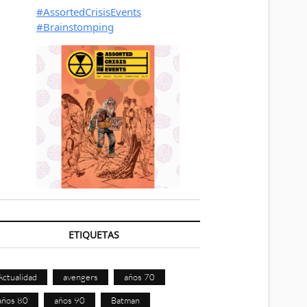
ETIQUETAS
Actualidad
avengers
años 70
años 80
años 90
Batman