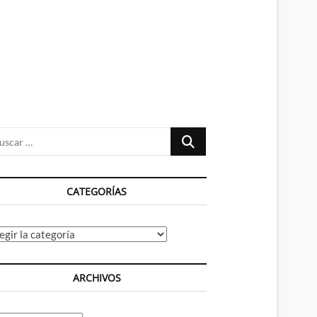
n
ú
Buscar
…
CATEGORÍAS
tegorías
ARCHIVOS