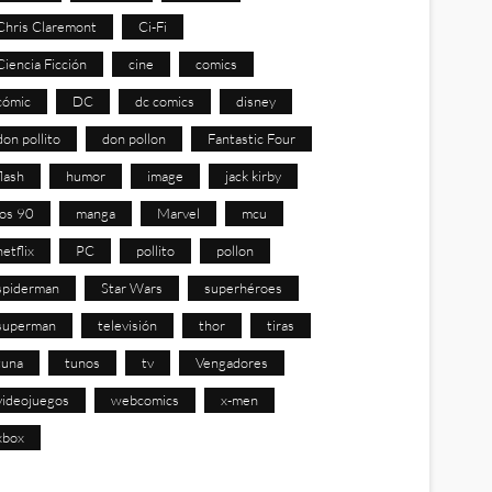
Chris Claremont
Ci-Fi
Ciencia Ficción
cine
comics
cómic
DC
dc comics
disney
don pollito
don pollon
Fantastic Four
flash
humor
image
jack kirby
los 90
manga
Marvel
mcu
netflix
PC
pollito
pollon
spiderman
Star Wars
superhéroes
superman
televisión
thor
tiras
tuna
tunos
tv
Vengadores
videojuegos
webcomics
x-men
xbox