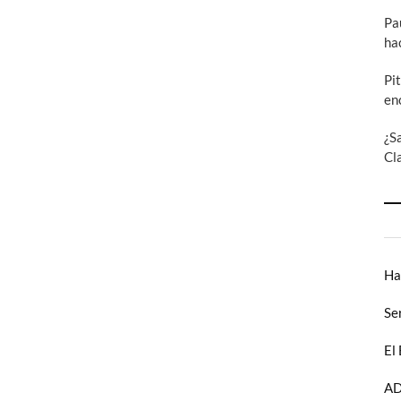
Pa
ha
Pi
en
¿S
Cl
Ha
Se
El
AD