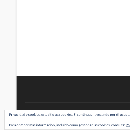
BRAINSTOMPING
Privacidad y cookies: este sitio usa cookies. Si continúas navegando por él, acepta
| Diseñado por:
Theme Freesia
|
WordPress
| ©
Para obtener más información, incluido cómo gestionar las cookies, consulta:
Po