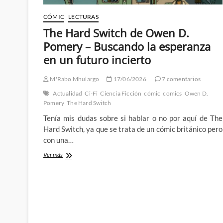
CÓMIC
LECTURAS
The Hard Switch de Owen D.
Pomery – Buscando la esperanza
en un futuro incierto
M'Rabo Mhulargo
17/06/2026
7 comentarios
Actualidad
Ci-Fi
Ciencia Ficción
cómic
comics
Owen D.
Pomery
The Hard Switch
Tenía mis dudas sobre si hablar o no por aquí de The
Hard Switch, ya que se trata de un cómic británico pero
con una…
The
Ver más
Hard
Switch
de
Owen
D.
Pomery
–