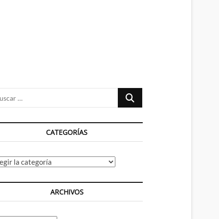
n
ú
Buscar
…
CATEGORÍAS
tegorías
ARCHIVOS