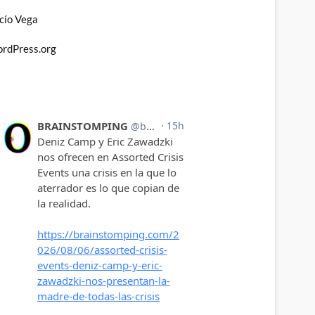
cío Vega
rdPress.org