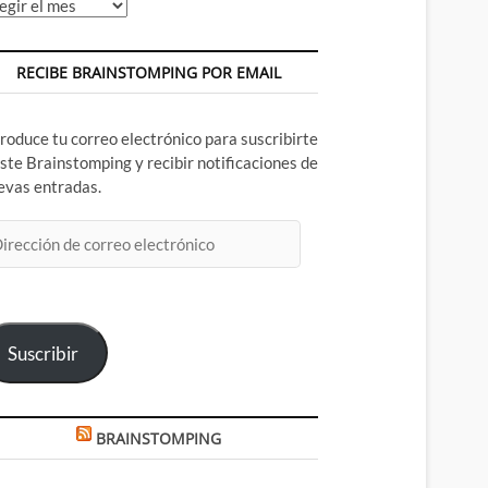
chivos
RECIBE BRAINSTOMPING POR EMAIL
troduce tu correo electrónico para suscribirte
este Brainstomping y recibir notificaciones de
evas entradas.
rección
rreo
ectrónico
Suscribir
BRAINSTOMPING