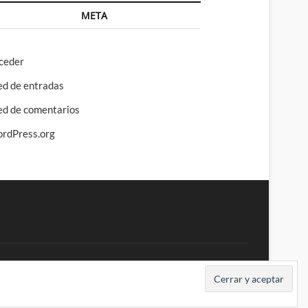
META
ceder
ed de entradas
ed de comentarios
rdPress.org