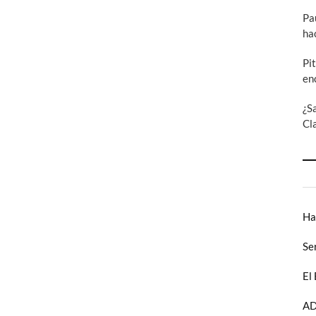
Pa
ha
Pi
en
¿S
Cl
Ha
Se
El
AD