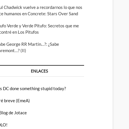
ul Chadwick vuelve a recordarnos lo que nos
ce humanos en Concrete: Stars Over Sand
tufo Verde y Verde Pitufo: Secretos que me
contré en Los Pitufos
abe George RR Martin…?: ¿Sabe
aremont…? (II)
ENLACES
s DC done something stupid today?
ré breve (EmeA)
 Blog de Jotace
LO!