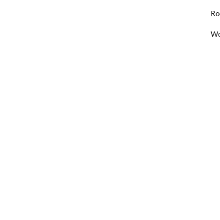
Ro
Wo