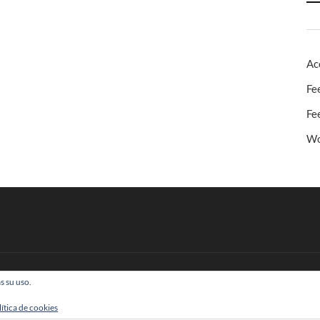
Ac
Fe
Fe
Wo
s su uso.
 Todos los derechos reservados
lítica de cookies