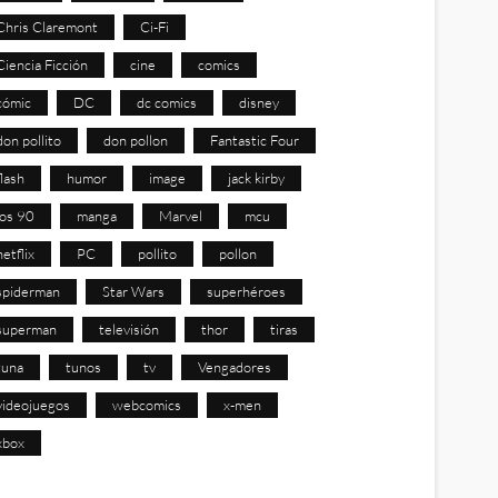
Chris Claremont
Ci-Fi
Ciencia Ficción
cine
comics
cómic
DC
dc comics
disney
don pollito
don pollon
Fantastic Four
flash
humor
image
jack kirby
los 90
manga
Marvel
mcu
netflix
PC
pollito
pollon
spiderman
Star Wars
superhéroes
superman
televisión
thor
tiras
tuna
tunos
tv
Vengadores
videojuegos
webcomics
x-men
xbox