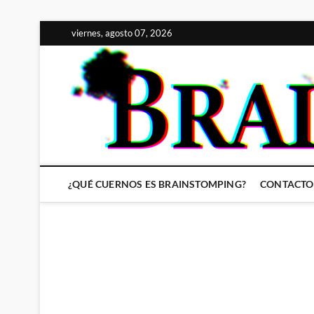
Saltar
viernes, agosto 07, 2026
al
contenido
¿QUÉ CUERNOS ES BRAINSTOMPING?
CONTACTO