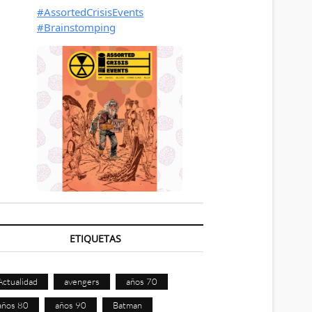
ETIQUETAS
Actualidad
avengers
años 70
años 80
años 90
Batman