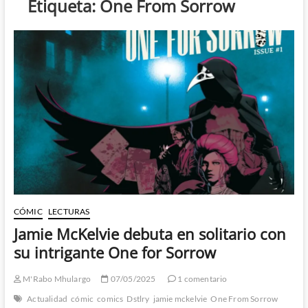
Etiqueta:
One From Sorrow
CÓMIC
LECTURAS
Jamie McKelvie debuta en solitario con
su intrigante One for Sorrow
M'Rabo Mhulargo
07/05/2025
1 comentario
Actualidad
cómic
comics
Dstlry
jamie mckelvie
One From Sorrow