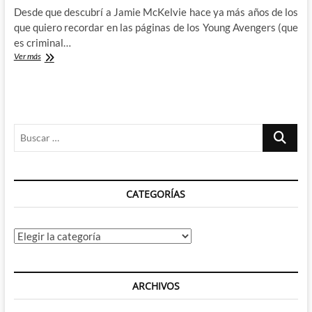
Desde que descubrí a Jamie McKelvie hace ya más años de los
que quiero recordar en las páginas de los Young Avengers (que
es criminal…
Jamie
Ver más
McKelvie
debuta
en
solitario
con
Buscar
su
intrigante
…
One
for
Sorrow
CATEGORÍAS
Categorías
ARCHIVOS