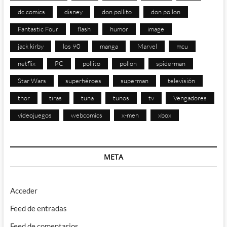
dc comics
disney
don pollito
don pollon
Fantastic Four
flash
humor
image
jack kirby
los 90
manga
Marvel
mcu
netflix
PC
pollito
pollon
spiderman
Star Wars
superhéroes
superman
televisión
thor
tiras
tuna
tunos
tv
Vengadores
videojuegos
webcomics
x-men
xbox
META
Acceder
Feed de entradas
Feed de comentarios