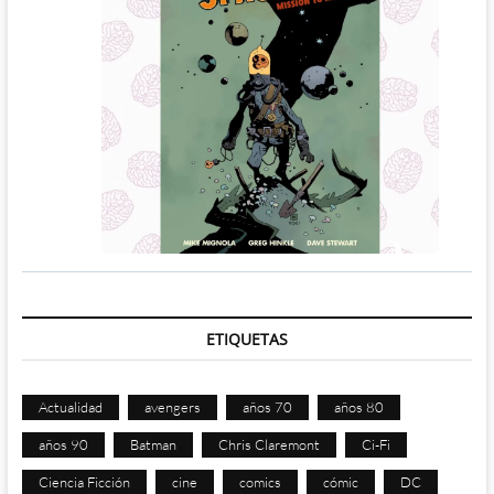
ETIQUETAS
Actualidad
avengers
años 70
años 80
años 90
Batman
Chris Claremont
Ci-Fi
Ciencia Ficción
cine
comics
cómic
DC