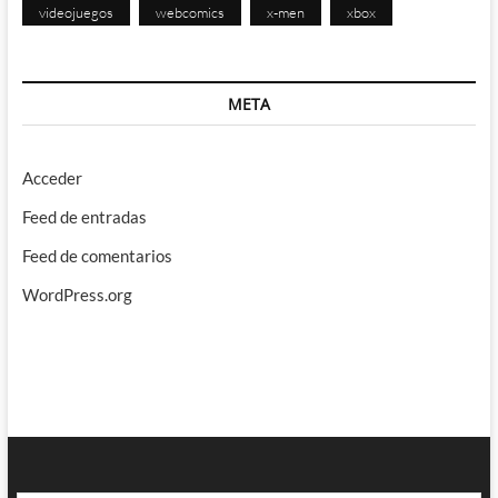
videojuegos
webcomics
x-men
xbox
META
Acceder
Feed de entradas
Feed de comentarios
WordPress.org