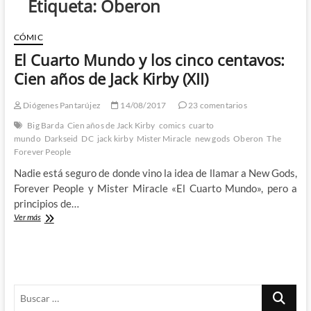
Etiqueta:
Oberon
CÓMIC
El Cuarto Mundo y los cinco centavos:
Cien años de Jack Kirby (XII)
Diógenes Pantarújez
14/08/2017
23 comentarios
Big Barda
Cien años de Jack Kirby
comics
cuarto
mundo
Darkseid
DC
jack kirby
Mister Miracle
new gods
Oberon
The
Forever People
Nadie está seguro de donde vino la idea de llamar a New Gods,
Forever People y Mister Miracle «El Cuarto Mundo», pero a
principios de…
El
Ver más
Cuarto
Mundo
y
los
cinco
Buscar
centavos:
Cien
…