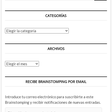
años
de
Jack
CATEGORÍAS
Kirby
(XII)
Categorías
ARCHIVOS
Archivos
RECIBE BRAINSTOMPING POR EMAIL
Introduce tu correo electrónico para suscribirte a este
Brainstomping y recibir notificaciones de nuevas entradas.
Dirección