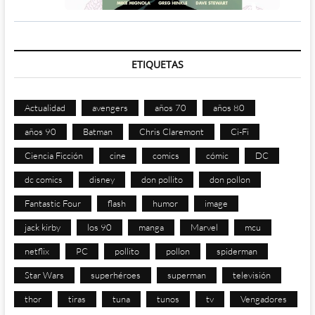
ETIQUETAS
Actualidad
avengers
años 70
años 80
años 90
Batman
Chris Claremont
Ci-Fi
Ciencia Ficción
cine
comics
cómic
DC
dc comics
disney
don pollito
don pollon
Fantastic Four
flash
humor
image
jack kirby
los 90
manga
Marvel
mcu
netflix
PC
pollito
pollon
spiderman
Star Wars
superhéroes
superman
televisión
thor
tiras
tuna
tunos
tv
Vengadores