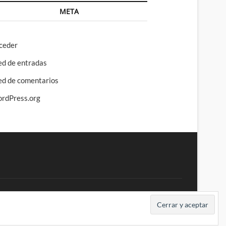
META
ceder
ed de entradas
ed de comentarios
rdPress.org