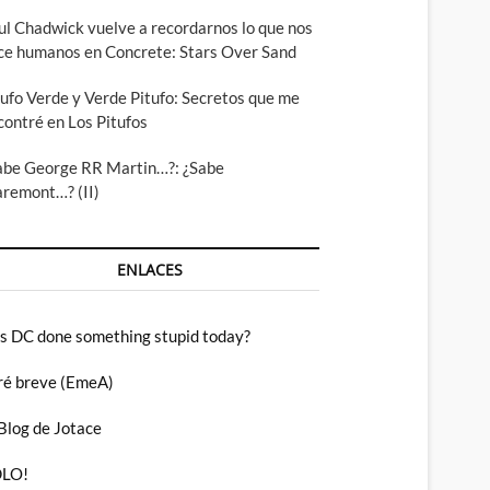
ul Chadwick vuelve a recordarnos lo que nos
ce humanos en Concrete: Stars Over Sand
tufo Verde y Verde Pitufo: Secretos que me
contré en Los Pitufos
abe George RR Martin…?: ¿Sabe
aremont…? (II)
ENLACES
s DC done something stupid today?
ré breve (EmeA)
 Blog de Jotace
LO!