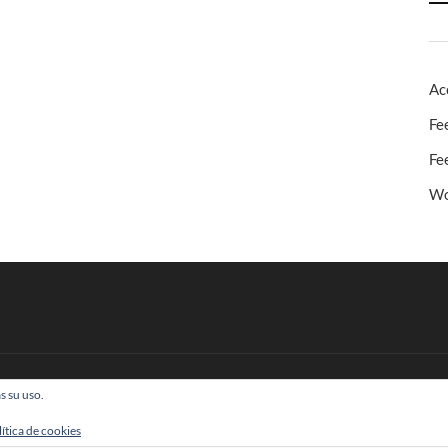
Ac
Fe
Fe
Wo
s su uso.
 Todos los derechos reservados
lítica de cookies