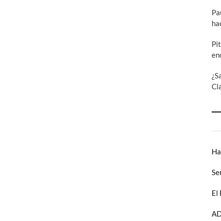
Pa
ha
Pi
en
¿S
Cl
Ha
Se
El
AD