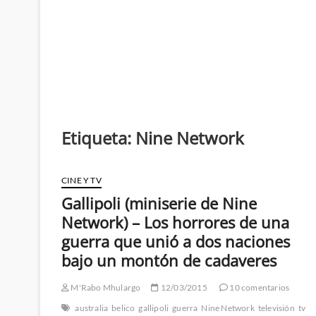
Etiqueta:
Nine Network
CINE Y TV
Gallipoli (miniserie de Nine
Network) – Los horrores de una
guerra que unió a dos naciones
bajo un montón de cadaveres
M'Rabo Mhulargo
12/03/2015
10 comentarios
australia
belico
gallipoli
guerra
Nine Network
televisión
tv