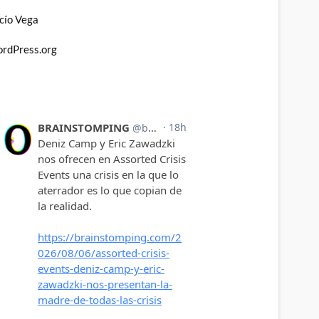
cío Vega
rdPress.org