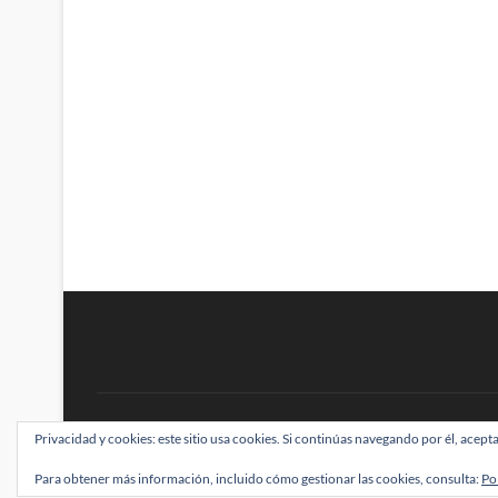
BRAINSTOMPING
Privacidad y cookies: este sitio usa cookies. Si continúas navegando por él, acepta
| Diseñado por:
Theme Freesia
|
WordPress
| ©
Para obtener más información, incluido cómo gestionar las cookies, consulta:
Po