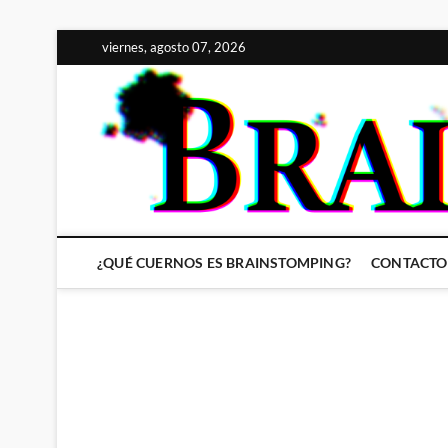
Saltar
viernes, agosto 07, 2026
al
contenido
¿QUÉ CUERNOS ES BRAINSTOMPING?
CONTACTO