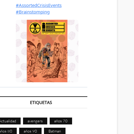
ETIQUETAS
Actualidad
avengers
años 70
años 80
años 90
Batman