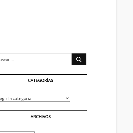
n
ú
Buscar
…
CATEGORÍAS
tegorías
ARCHIVOS