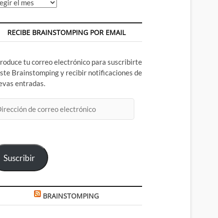
chivos
RECIBE BRAINSTOMPING POR EMAIL
troduce tu correo electrónico para suscribirte
este Brainstomping y recibir notificaciones de
evas entradas.
rección
rreo
ectrónico
Suscribir
BRAINSTOMPING