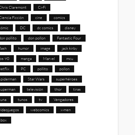
Chris Claremont
Ci-Fi
Ciencia Ficción
cine
comics
cómic
DC
dc comics
disney
don pollito
don pollon
Fantastic Four
flash
humor
image
jack kirby
los 90
manga
Marvel
mcu
netflix
PC
pollito
pollon
spiderman
Star Wars
superhéroes
superman
televisión
thor
tiras
tuna
tunos
tv
Vengadores
videojuegos
webcomics
x-men
xbox