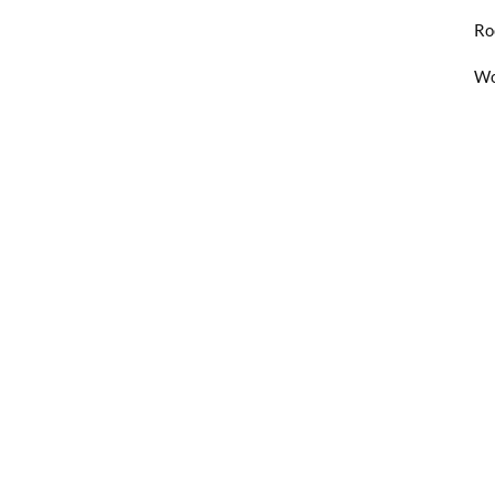
Ro
Wo