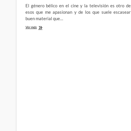
El género bélico en el cine y la televisión es otro de
esos que me apasionan y de los que suele escasear
buen material que…
Gallipoli
Ver más
(miniserie
de
Nine
Network)
–
Los
horrores
de
una
guerra
que
unió
a
dos
naciones
bajo
un
montón
de