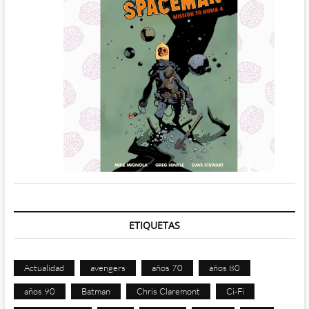
ETIQUETAS
Actualidad
avengers
años 70
años 80
años 90
Batman
Chris Claremont
Ci-Fi