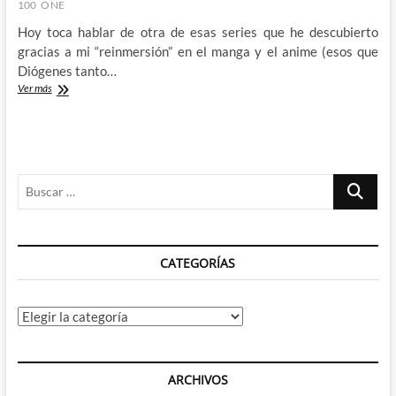
100
ONE
Hoy toca hablar de otra de esas series que he descubierto
gracias a mi “reinmersión” en el manga y el anime (esos que
Diógenes tanto…
Mob
Ver más
Psycho
100
–
Una
parodia
Buscar
con
mucha
…
alma
CATEGORÍAS
Categorías
ARCHIVOS