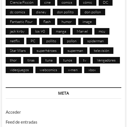
Ciencia Ficción
cine
comics
cómic
DC
dc comics
disney
don pollito
don pollon
Fantastic Four
flash
humor
image
jack kirby
los 90
manga
Marvel
mcu
netflix
PC
pollito
pollon
spiderman
Star Wars
superhéroes
superman
televisión
thor
tiras
tuna
tunos
tv
Vengadores
videojuegos
webcomics
x-men
xbox
META
Acceder
Feed de entradas