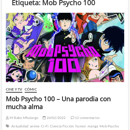
Etiqueta:
Mob Psycho 100
CINE Y TV
CÓMIC
Mob Psycho 100 – Una parodia con
mucha alma
M'Rabo Mhulargo
24/02/2022
12 comentarios
Actualidad
anime
Ci-Fi
Ciencia Ficción
humor
manga
Mob Psycho