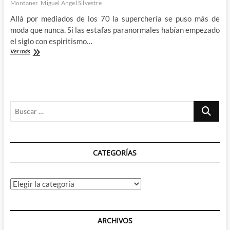
Montaner
Miguel Angel Silvestre
Allá por mediados de los 70 la superchería se puso más de
moda que nunca. Si las estafas paranormales habían empezado
el siglo con espiritismo…
30
Ver más
Monedas
y
el
legado
de
Buscar
la
tele
…
de
los
70
CATEGORÍAS
Categorías
ARCHIVOS