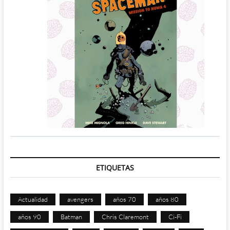
ETIQUETAS
Actualidad
avengers
años 70
años 80
años 90
Batman
Chris Claremont
Ci-Fi