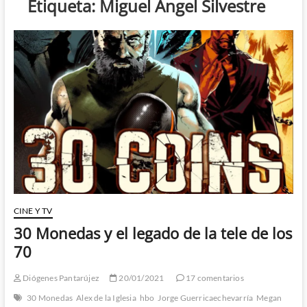
Etiqueta:
Miguel Angel Silvestre
CINE Y TV
30 Monedas y el legado de la tele de los
70
Diógenes Pantarújez
20/01/2021
17 comentarios
30 Monedas
Alex de la Iglesia
hbo
Jorge Guerricaechevarría
Megan