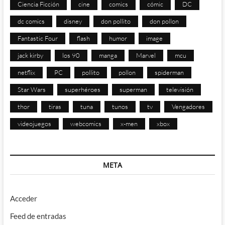
Ciencia Ficción
cine
comics
cómic
DC
dc comics
disney
don pollito
don pollon
Fantastic Four
flash
humor
image
jack kirby
los 90
manga
Marvel
mcu
netflix
PC
pollito
pollon
spiderman
Star Wars
superhéroes
superman
televisión
thor
tiras
tuna
tunos
tv
Vengadores
videojuegos
webcomics
x-men
xbox
META
Acceder
Feed de entradas