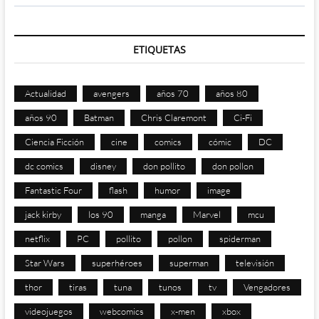
ETIQUETAS
Actualidad
avengers
años 70
años 80
años 90
Batman
Chris Claremont
Ci-Fi
Ciencia Ficción
cine
comics
cómic
DC
dc comics
disney
don pollito
don pollon
Fantastic Four
flash
humor
image
jack kirby
los 90
manga
Marvel
mcu
netflix
PC
pollito
pollon
spiderman
Star Wars
superhéroes
superman
televisión
thor
tiras
tuna
tunos
tv
Vengadores
videojuegos
webcomics
x-men
xbox