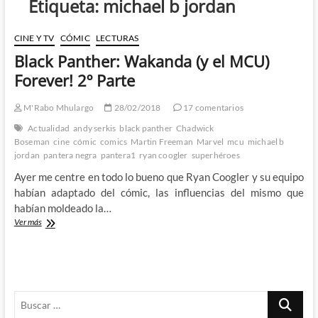
Etiqueta:
michael b jordan
CINE Y TV
CÓMIC
LECTURAS
Black Panther: Wakanda (y el MCU)
Forever! 2º Parte
M'Rabo Mhulargo
28/02/2018
17 comentarios
Actualidad
andy serkis
black panther
Chadwick
Boseman
cine
cómic
comics
Martin Freeman
Marvel
mcu
michael b
jordan
pantera negra
pantera1
ryan coogler
superhéroes
Ayer me centre en todo lo bueno que Ryan Coogler y su equipo
habían adaptado del cómic, las influencias del mismo que
habían moldeado la…
Black
Ver más
Panther:
Wakanda
(y
el
MCU)
Buscar
Forever!
2º
…