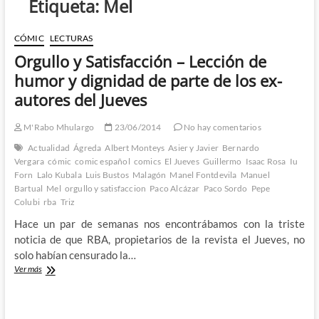
Etiqueta:
Mel
CÓMIC
LECTURAS
Orgullo y Satisfacción – Lección de
humor y dignidad de parte de los ex-
autores del Jueves
M'Rabo Mhulargo
23/06/2014
No hay comentarios
Actualidad
Ágreda
Albert Monteys
Asier y Javier
Bernardo
Vergara
cómic
comic español
comics
El Jueves
Guillermo
Isaac Rosa
Iu
Forn
Lalo Kubala
Luis Bustos
Malagón
Manel Fontdevila
Manuel
Bartual
Mel
orgullo y satisfaccion
Paco Alcázar
Paco Sordo
Pepe
Colubi
rba
Triz
Hace un par de semanas nos encontrábamos con la triste
noticia de que RBA, propietarios de la revista el Jueves, no
solo habían censurado la…
Orgullo
Ver más
y
Satisfacción
–