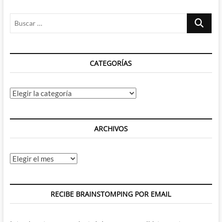
Lección
de
Buscar
humor
y
…
dignidad
de
parte
CATEGORÍAS
de
los
ex-
autores
Categorías
del
Jueves
ARCHIVOS
Archivos
RECIBE BRAINSTOMPING POR EMAIL