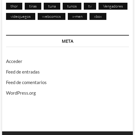
thor
tiras
tuna
tunos
tv
Vengadores
videojuegos
webcomics
x-men
xbox
META
Acceder
Feed de entradas
Feed de comentarios
WordPress.org