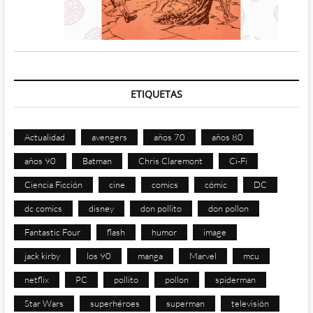
ETIQUETAS
Actualidad
avengers
años 70
años 80
años 90
Batman
Chris Claremont
Ci-Fi
Ciencia Ficción
cine
comics
cómic
DC
dc comics
disney
don pollito
don pollon
Fantastic Four
flash
humor
image
jack kirby
los 90
manga
Marvel
mcu
netflix
PC
pollito
pollon
spiderman
Star Wars
superhéroes
superman
televisión