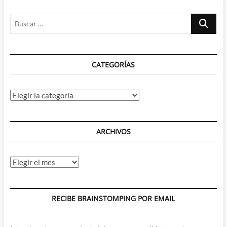
Lección
de
Buscar
humor
y
…
dignidad
de
parte
CATEGORÍAS
de
los
ex-
autores
Categorías
del
Jueves
ARCHIVOS
Archivos
RECIBE BRAINSTOMPING POR EMAIL