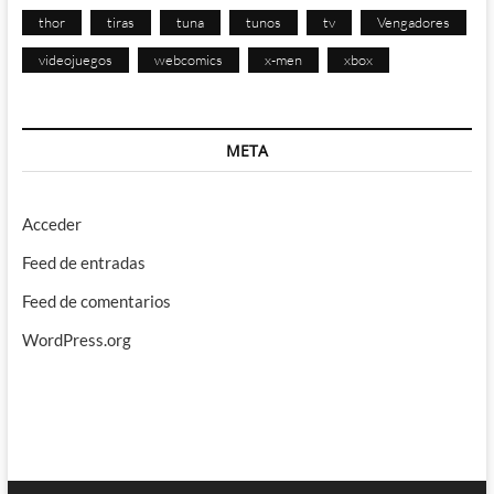
thor
tiras
tuna
tunos
tv
Vengadores
videojuegos
webcomics
x-men
xbox
META
Acceder
Feed de entradas
Feed de comentarios
WordPress.org