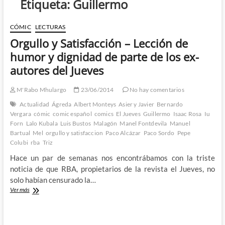
Etiqueta:
Guillermo
CÓMIC
LECTURAS
Orgullo y Satisfacción – Lección de
humor y dignidad de parte de los ex-
autores del Jueves
M'Rabo Mhulargo
23/06/2014
No hay comentarios
Actualidad
Ágreda
Albert Monteys
Asier y Javier
Bernardo
Vergara
cómic
comic español
comics
El Jueves
Guillermo
Isaac Rosa
Iu
Forn
Lalo Kubala
Luis Bustos
Malagón
Manel Fontdevila
Manuel
Bartual
Mel
orgullo y satisfaccion
Paco Alcázar
Paco Sordo
Pepe
Colubi
rba
Triz
Hace un par de semanas nos encontrábamos con la triste
noticia de que RBA, propietarios de la revista el Jueves, no
solo habían censurado la…
Orgullo
Ver más
y
Satisfacción
–