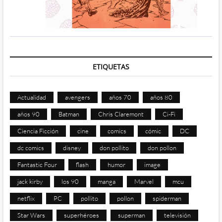
ETIQUETAS
Actualidad
avengers
años 70
años 80
años 90
Batman
Chris Claremont
Ci-Fi
Ciencia Ficción
cine
comics
cómic
DC
dc comics
disney
don pollito
don pollon
Fantastic Four
flash
humor
image
jack kirby
los 90
manga
Marvel
mcu
netflix
PC
pollito
pollon
spiderman
Star Wars
superhéroes
superman
televisión