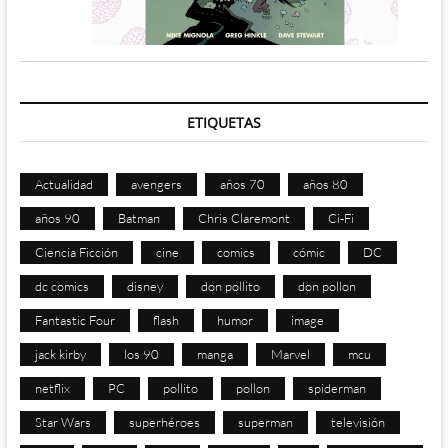
ETIQUETAS
Actualidad
avengers
años 70
años 80
años 90
Batman
Chris Claremont
Ci-Fi
Ciencia Ficción
cine
comics
cómic
DC
dc comics
disney
don pollito
don pollon
Fantastic Four
flash
humor
image
jack kirby
los 90
manga
Marvel
mcu
netflix
PC
pollito
pollon
spiderman
Star Wars
superhéroes
superman
televisión