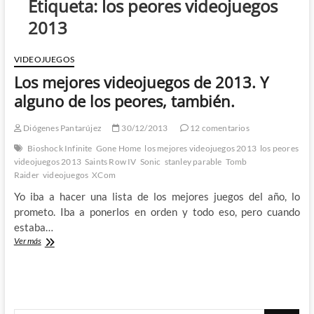
Etiqueta:
los peores videojuegos
2013
VIDEOJUEGOS
Los mejores videojuegos de 2013. Y
alguno de los peores, también.
Diógenes Pantarújez
30/12/2013
12 comentarios
Bioshock Infinite
Gone Home
los mejores videojuegos 2013
los peores
videojuegos 2013
Saints Row IV
Sonic
stanley parable
Tomb
Raider
videojuegos
XCom
Yo iba a hacer una lista de los mejores juegos del año, lo
prometo. Iba a ponerlos en orden y todo eso, pero cuando
estaba…
Los
Ver más
mejores
videojuegos
de
2013.
Y