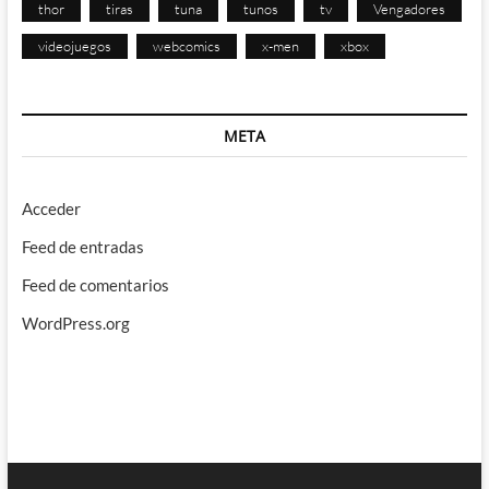
thor
tiras
tuna
tunos
tv
Vengadores
videojuegos
webcomics
x-men
xbox
META
Acceder
Feed de entradas
Feed de comentarios
WordPress.org