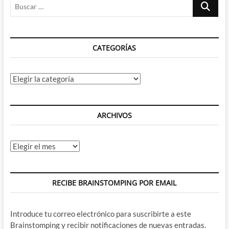
Buscar
alguno
de
…
los
peores,
también.
CATEGORÍAS
Categorías
ARCHIVOS
Archivos
RECIBE BRAINSTOMPING POR EMAIL
Introduce tu correo electrónico para suscribirte a este
Brainstomping y recibir notificaciones de nuevas entradas.