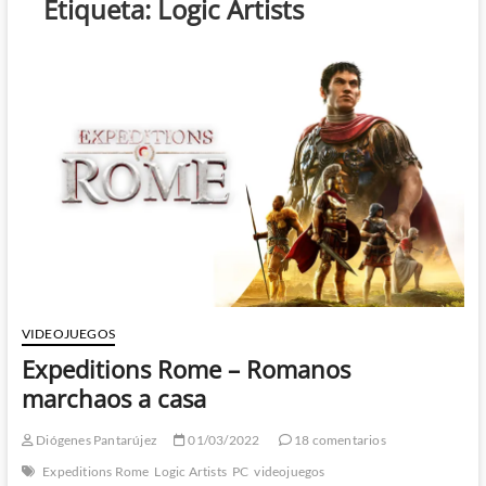
Etiqueta:
Logic Artists
VIDEOJUEGOS
Expeditions Rome – Romanos
marchaos a casa
Diógenes Pantarújez
01/03/2022
18 comentarios
Expeditions Rome
Logic Artists
PC
videojuegos