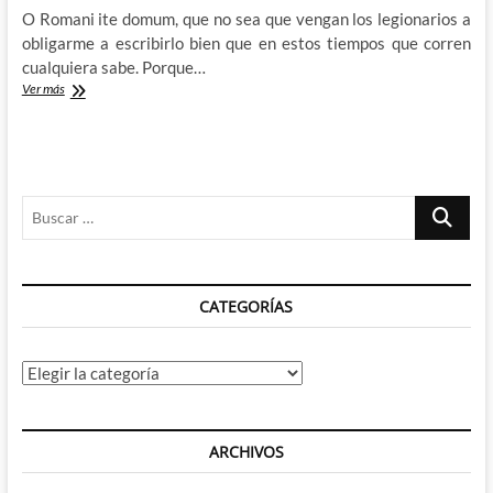
O Romani ite domum, que no sea que vengan los legionarios a
obligarme a escribirlo bien que en estos tiempos que corren
cualquiera sabe. Porque…
Expeditions
Ver más
Rome
–
Romanos
marchaos
a
Buscar
casa
…
CATEGORÍAS
Categorías
ARCHIVOS