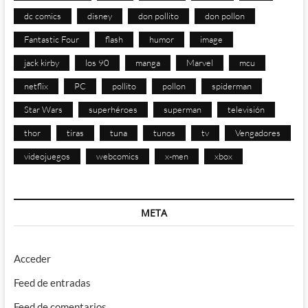
dc comics
disney
don pollito
don pollon
Fantastic Four
flash
humor
image
jack kirby
los 90
manga
Marvel
mcu
netflix
PC
pollito
pollon
spiderman
Star Wars
superhéroes
superman
televisión
thor
tiras
tuna
tunos
tv
Vengadores
videojuegos
webcomics
x-men
xbox
META
Acceder
Feed de entradas
Feed de comentarios