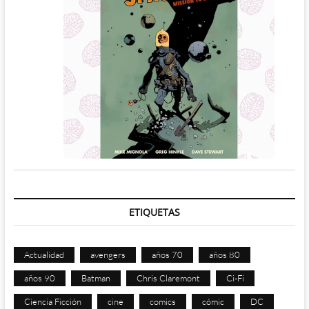
ETIQUETAS
Actualidad
avengers
años 70
años 80
años 90
Batman
Chris Claremont
Ci-Fi
Ciencia Ficción
cine
comics
cómic
DC