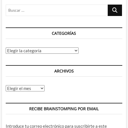
de
Buscar
Young
Animals
…
–
Mike,
Lee
CATEGORÍAS
y
Laura
Allred
recuperan
Categorías
a
una
de
las
ARCHIVOS
creaciones
mas
locas
Archivos
de
Jack
Kirby
RECIBE BRAINSTOMPING POR EMAIL
Introduce tu correo electrónico para suscribirte a este