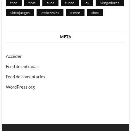
thor
tiras
tuna
tunos
tv
Vengadores
videojuegos
webcomics
x-men
xbox
META
Acceder
Feed de entradas
Feed de comentarios
WordPress.org