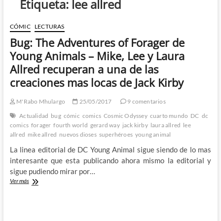
Etiqueta:
lee allred
CÓMIC
LECTURAS
Bug: The Adventures of Forager de
Young Animals – Mike, Lee y Laura
Allred recuperan a una de las
creaciones mas locas de Jack Kirby
M'Rabo Mhulargo
25/05/2017
9 comentarios
Actualidad
bug
cómic
comics
Cosmic Odyssey
cuarto mundo
DC
dc
comics
forager
fourth world
gerard way
jack kirby
laura allred
lee
allred
mike allred
nuevos dioses
superhéroes
young animal
La linea editorial de DC Young Animal sigue siendo de lo mas
interesante que esta publicando ahora mismo la editorial y
sigue pudiendo mirar por…
Bug:
Ver más
The
Adventures
of
Forager