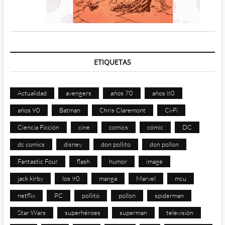
ETIQUETAS
Actualidad
avengers
años 70
años 80
años 90
Batman
Chris Claremont
Ci-Fi
Ciencia Ficción
cine
comics
cómic
DC
dc comics
disney
don pollito
don pollon
Fantastic Four
flash
humor
image
jack kirby
los 90
manga
Marvel
mcu
netflix
PC
pollito
pollon
spiderman
Star Wars
superhéroes
superman
televisión