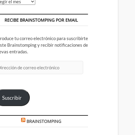
chivos
RECIBE BRAINSTOMPING POR EMAIL
troduce tu correo electrónico para suscribirte
este Brainstomping y recibir notificaciones de
evas entradas.
rección
rreo
ectrónico
Suscribir
BRAINSTOMPING