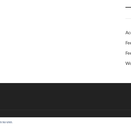
Ac
Fe
Fe
Wo
s su uso.
 Todos los derechos reservados