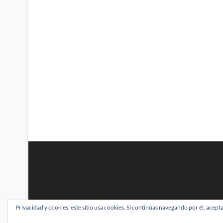
BRAINSTOMPING
Privacidad y cookies: este sitio usa cookies. Si continúas navegando por él, acepta
| Diseñado por:
Theme Freesia
|
WordPress
| ©