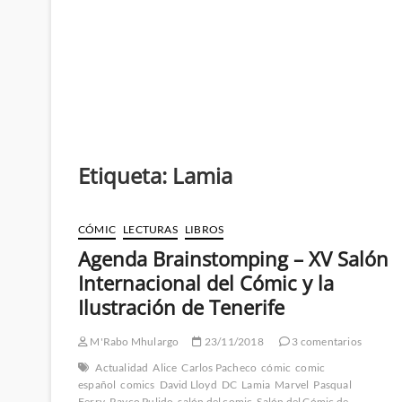
Etiqueta:
Lamia
CÓMIC
LECTURAS
LIBROS
Agenda Brainstomping – XV Salón
Internacional del Cómic y la
Ilustración de Tenerife
M'Rabo Mhulargo
23/11/2018
3 comentarios
Actualidad
Alice
Carlos Pacheco
cómic
comic
español
comics
David Lloyd
DC
Lamia
Marvel
Pasqual
Ferry
Rayco Pulido
salón del comic
Salón del Cómic de