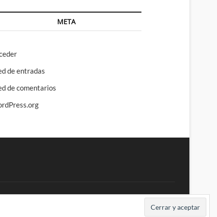
META
ceder
ed de entradas
ed de comentarios
rdPress.org