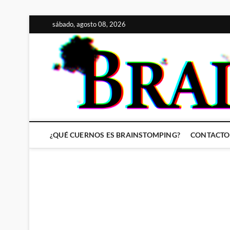
Saltar
sábado, agosto 08, 2026
al
contenido
¿QUÉ CUERNOS ES BRAINSTOMPING?
CONTACTO