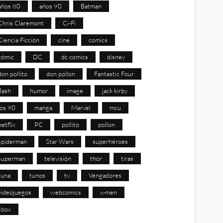
años 80
años 90
Batman
Chris Claremont
Ci-Fi
Ciencia Ficción
cine
comics
cómic
DC
dc comics
disney
don pollito
don pollon
Fantastic Four
flash
humor
image
jack kirby
los 90
manga
Marvel
mcu
netflix
PC
pollito
pollon
spiderman
Star Wars
superhéroes
superman
televisión
thor
tiras
tuna
tunos
tv
Vengadores
videojuegos
webcomics
x-men
xbox