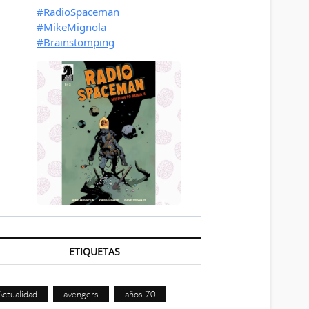
ETIQUETAS
Actualidad
avengers
años 70