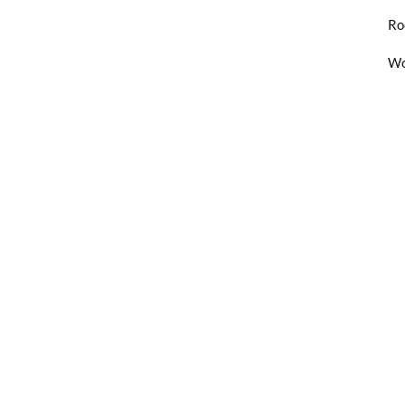
Ro
Wo