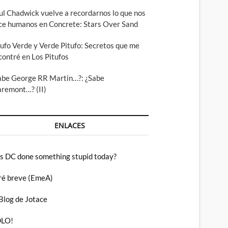
ul Chadwick vuelve a recordarnos lo que nos
ce humanos en Concrete: Stars Over Sand
tufo Verde y Verde Pitufo: Secretos que me
contré en Los Pitufos
abe George RR Martin…?: ¿Sabe
aremont…? (II)
ENLACES
s DC done something stupid today?
ré breve (EmeA)
 Blog de Jotace
LO!