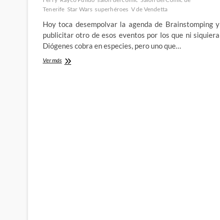
Tenerife
Star Wars
superhéroes
V de Vendetta
Hoy toca desempolvar la agenda de Brainstomping y
publicitar otro de esos eventos por los que ni siquiera
Diógenes cobra en especies, pero uno que…
Agenda
Ver más
Brainstomping
–
XV
Salón
Internacional
del
Cómic
y
la
Ilustración
de
Tenerife