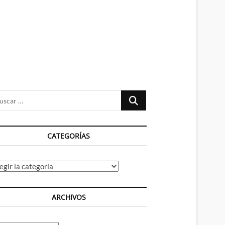
n
ú
Buscar
…
CATEGORÍAS
tegorías
ARCHIVOS