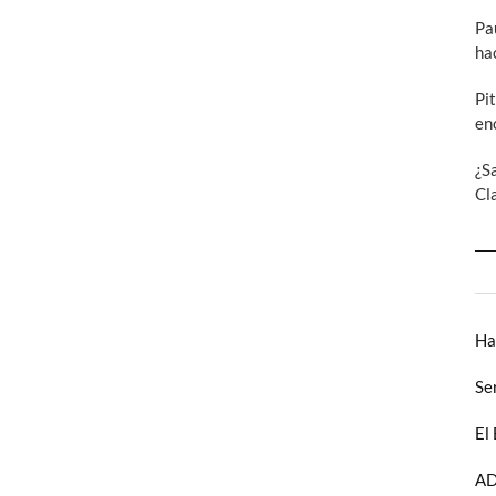
Pa
ha
Pi
en
¿S
Cl
Ha
Se
El
AD