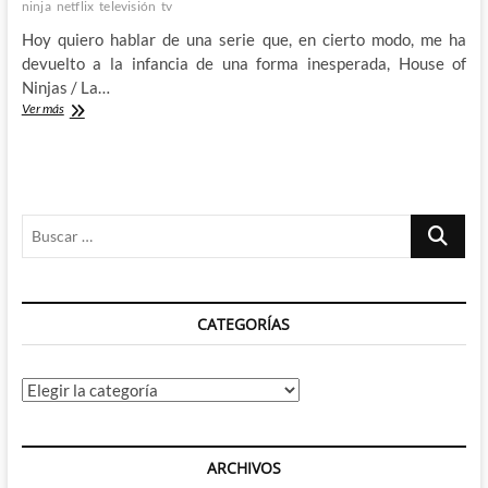
ninja
netflix
televisión
tv
Hoy quiero hablar de una serie que, en cierto modo, me ha
devuelto a la infancia de una forma inesperada, House of
Ninjas / La…
House
Ver más
of
Ninjas
–
La
familia
Buscar
que
ninjea
…
unida
permanece
unida
CATEGORÍAS
Categorías
ARCHIVOS