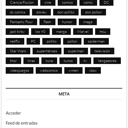
Ciencia Ficción
cine
comics
cómic
DC
dc comics
disney
don pollito
don pollon
Fantastic Four
flash
humor
image
jack kirby
los 90
manga
Marvel
mcu
netflix
PC
pollito
pollon
spiderman
Star Wars
superhéroes
superman
televisión
thor
tiras
tuna
tunos
tv
Vengadores
videojuegos
webcomics
x-men
xbox
META
Acceder
Feed de entradas