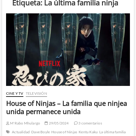
Etiqueta:
La última familia ninja
CINE Y TV
TELEVISIÓN
House of Ninjas – La familia que ninjea
unida permanece unida
M'Rabo Mhulargo
29/05/2024
3 comentarios
Actualidad
Dave Boyle
House of Ninjas
Kentu Kaku
La última familia