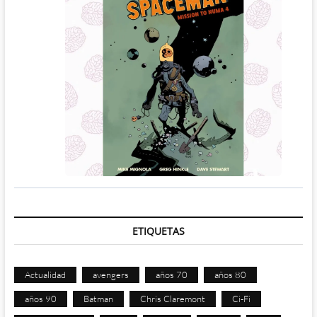
ETIQUETAS
Actualidad
avengers
años 70
años 80
años 90
Batman
Chris Claremont
Ci-Fi