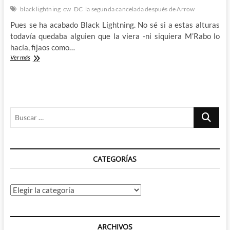
black lightning
cw
DC
la segunda cancelada después de Arrow
Pues se ha acabado Black Lightning. No sé si a estas alturas
todavía quedaba alguien que la viera -ni siquiera M’Rabo lo
hacía, fijaos como…
Black
Ver más
Lightning
termina
coronándose
como
la
Buscar
peor
serie
…
del
Beeboverso
CATEGORÍAS
Categorías
ARCHIVOS