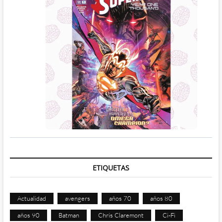
ETIQUETAS
Actualidad
avengers
años 70
años 80
años 90
Batman
Chris Claremont
Ci-Fi