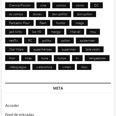
Ciencia Ficción
cine
comics
cómic
DC
dc comics
disney
don pollito
don pollon
Fantastic Four
flash
humor
image
jack kirby
los 90
manga
Marvel
mcu
netflix
PC
pollito
pollon
spiderman
Star Wars
superhéroes
superman
televisión
thor
tiras
tuna
tunos
tv
Vengadores
videojuegos
webcomics
x-men
xbox
META
Acceder
Feed de entradas