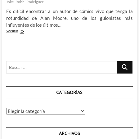
Joke
Robbi Rodriguez
Es difícil encontrar a un autor de cómics vivo que tenga la
rotundidad de Alan Moore, uno de los guionistas más
influyentes de los últimos…
Enmendarle
Ver más
la
plana
a
Alan
Moore:
Buscar
Batgirl
y
…
el
Joker,
otra
CATEGORÍAS
vez
Categorías
ARCHIVOS