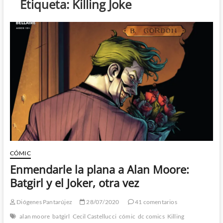
Etiqueta:
Killing Joke
CÓMIC
Enmendarle la plana a Alan Moore:
Batgirl y el Joker, otra vez
Diógenes Pantarújez
28/07/2020
41 comentarios
alan moore
batgirl
Cecil Castellucci
cómic
dc comics
Killing