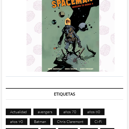
ETIQUETAS
Actualidad
avengers
años 70
años 80
años 90
Batman
Chris Claremont
Ci-Fi