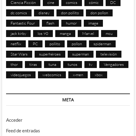
Ciencia Ficción
cine
comics
cómic
DC
dc comics
disney
don pollito
don pollon
Fantastic Four
flash
humor
image
jack kirby
los 90
manga
Marvel
mcu
netflix
PC
pollito
pollon
spiderman
Star Wars
superhéroes
superman
televisión
thor
tiras
tuna
tunos
tv
Vengadores
videojuegos
webcomics
x-men
xbox
META
Acceder
Feed de entradas