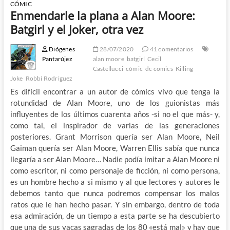
CÓMIC
Enmendarle la plana a Alan Moore:
Batgirl y el Joker, otra vez
Diógenes
28/07/2020
41 comentarios
Pantarújez
alan moore
batgirl
Cecil
Castellucci
cómic
dc comics
Killing
Joke
Robbi Rodriguez
Es difícil encontrar a un autor de cómics vivo que tenga la
rotundidad de Alan Moore, uno de los guionistas más
influyentes de los últimos cuarenta años -si no el que más- y,
como tal, el inspirador de varias de las generaciones
posteriores. Grant Morrison quería ser Alan Moore, Neil
Gaiman quería ser Alan Moore, Warren Ellis sabía que nunca
llegaría a ser Alan Moore… Nadie podía imitar a Alan Moore ni
como escritor, ni como personaje de ficción, ni como persona,
es un hombre hecho a si mismo y al que lectores y autores le
debemos tanto que nunca podremos compensar los malos
ratos que le han hecho pasar. Y sin embargo, dentro de toda
esa admiración, de un tiempo a esta parte se ha descubierto
que una de sus vacas sagradas de los 80 «está mal» y hay que