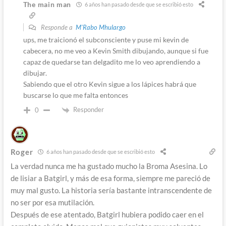
The main man
6 años han pasado desde que se escribió esto
Responde a
M'Rabo Mhulargo
ups, me traicionó el subconsciente y puse mi kevin de
cabecera, no me veo a Kevin Smith dibujando, aunque si fue
capaz de quedarse tan delgadito me lo veo aprendiendo a
dibujar.
Sabiendo que el otro Kevin sigue a los lápices habrá que
buscarse lo que me falta entonces
Responder
0
Roger
6 años han pasado desde que se escribió esto
La verdad nunca me ha gustado mucho la Broma Asesina. Lo
de lisiar a Batgirl, y más de esa forma, siempre me pareció de
muy mal gusto. La historia sería bastante intranscendente de
no ser por esa mutilación.
Después de ese atentado, Batgirl hubiera podido caer en el