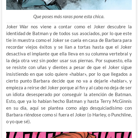
Que poses más raras pone esta chica.
Joker War nos viene a contar como el Joker descubre la
identidad de Batman y de todos sus asociados, por lo que este
tie in muestra como el Joker se cuela en casa de Barbara para
recordar viejos éxitos y se lían a tortas hasta que el Joker
desactiva el implante que ella lleva en su columna vertebral y
la deja otra vez sin poder usar sus piernas. Por supuesto, ella
se resiste con uñas y dientes a pesar de que el Joker sigue
insistiendo en que solo quiere «hablar», por lo que llegados a
cierto punto Barbara decide que no va a dejarle «hablar», y
empieza a reirse del Joker porque al fin y al cabo no deja de ser
un idiota desesperado por conseguir la atención de Batman.
Esto, que ya lo habían hecho Batman y hasta Terry McGinnis
en su día, aquí se plantea como algo desquiciadísimo con
Barbara riéndose como si fuera el Joker (o Harley, o Punchline,
o yo que sé).