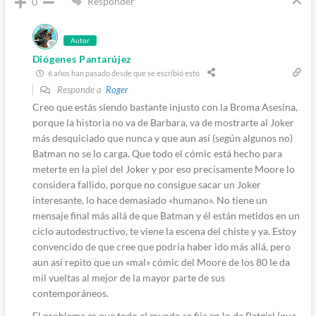
Responder
0
Autor
Diógenes Pantarújez
6 años han pasado desde que se escribió esto
Responde a
Roger
Creo que estás siendo bastante injusto con la Broma Asesina,
porque la historia no va de Barbara, va de mostrarte al Joker
más desquiciado que nunca y que aun así (según algunos no)
Batman no se lo carga. Que todo el cómic está hecho para
meterte en la piel del Joker y por eso precisamente Moore lo
considera fallido, porque no consigue sacar un Joker
interesante, lo hace demasiado «humano». No tiene un
mensaje final más allá de que Batman y él están metidos en un
ciclo autodestructivo, te viene la escena del chiste y ya. Estoy
convencido de que cree que podría haber ido más allá, pero
aun así repito que un «mal» cómic del Moore de los 80 le da
mil vueltas al mejor de la mayor parte de sus
contemporáneos.
El problema es que todo el mundo se fija en lo de Batgirl (que