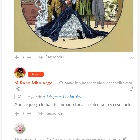
Responder
0
Admin
M'Rabo Mhulargo
6 años han pasado desde que se escribió esto
Responde a
Diógenes Pantarújez
Ahora que ya lo han terminado tocaría releerselo y reseñarlo
Responder
0
The main man
6 años han pasado desde que se escribió esto