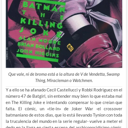
Que vale, ni de broma está a la altura de V de Vendetta, Swamp
Thing, Miracleman o Watchmen.
Y a ello se ha afanado Cecil Castellucci y Robbi Rodriguez en el
número 47 de Batgirl, sin entender muy bien lo que estaba mal
en The Killing Joke e intentando compensar lo que creían que
falta. El cómic, un «tie-in» de Joker War -el crossover
batmaniano de estos días, que lo está llevando Tynion con toda
la truculencia del mundo en la serie regular- vuelve a meter el
dedo en la llaga en cierta escena del archiconocidísimo cómic,