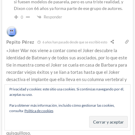
si fuesen modelos de pasarela, pero es una triste realidad, y
Dixon con 66 años ya forma parte de ese grupo de autores.
Responder
0
Pepito Pérez
6 años han pasado desde que se escribió esto
«Joker War nos viene a contar como el Joker descubre la
identidad de Batman y de todos sus asociados, por lo que este
tie in muestra como el Joker se cuela en casa de Barbara para
recordar viejos éxitos y se lían a tortas hasta que el Joker
desactiva el implante que ella lleva en su columna vertebral y
la deja otra vez sin poder usar sus piernas.»
Privacidad y cookies: este sitio usa cookies. Si continúas navegando por él,
aceptas su uso.
Fuera de broma, no es ese el conflicto principal de Death of
the Family? Exceptuando lo de Barbara Gordon y el chip,
Para obtener más información, incluido cómo gestionar las cookies,
consulta:
Política de cookies
honestamente no leí ese tie un y por lo que recuerdo iba de
otra cosa, pero lo otro que dices es exactamente lo que pasa
en aquella historia de Snyder – sin intención de ser
quisquilloso.