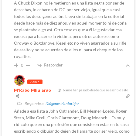
A Chuck Dixon no le metieron en una lista negra por ser de
derechas, lo echaron de DC por ser viejo, igual que a casi
todos los de su generación. Lleva sin trabajar en la editorial
desde hace más de diez años, y en aquel momento ni de coña
se planteaba algo así. Otra cosa es que a él le guste dar esa
excusa para hacerse la víctima, pero otros autores como
Ordway o Bogdanove, Kesel etc no viven agarrados a su rifle
de asalto y no se acuerdan de ellos ni para el cheque de los
royalties.
Responder
0
Admin
M'Rabo Mhulargo
6 años han pasado desde que se escribió esto
Responde a
Diógenes Pantarújez
Añade a esa lista a John Ostrander, Bill Mesner-Loebs, Roger
Stern, Mike Grell, Chris Claremont, Doug Moench… Es muy
ridículo que en una profesión que consiste en estar en tu casa
escribiendo o dibujando dejen de llamarte por ser viejo, como