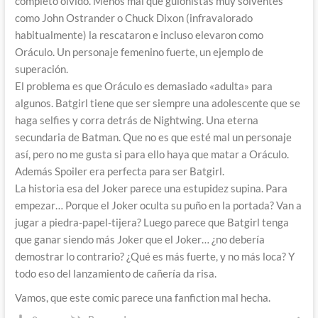
completo olvido. Menos mal que guionistas muy solventes
como John Ostrander o Chuck Dixon (infravalorado
habitualmente) la rescataron e incluso elevaron como
Oráculo. Un personaje femenino fuerte, un ejemplo de
superación.
El problema es que Oráculo es demasiado «adulta» para
algunos. Batgirl tiene que ser siempre una adolescente que se
haga selfies y corra detrás de Nightwing. Una eterna
secundaria de Batman. Que no es que esté mal un personaje
así, pero no me gusta si para ello haya que matar a Oráculo.
Además Spoiler era perfecta para ser Batgirl.
La historia esa del Joker parece una estupidez supina. Para
empezar… Porque el Joker oculta su puño en la portada? Van a
jugar a piedra-papel-tijera? Luego parece que Batgirl tenga
que ganar siendo más Joker que el Joker… ¿no debería
demostrar lo contrario? ¿Qué es más fuerte, y no más loca? Y
todo eso del lanzamiento de cañería da risa.
Vamos, que este comic parece una fanfiction mal hecha.