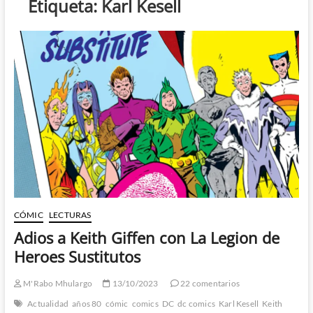
Etiqueta:
Karl Kesell
CÓMIC
LECTURAS
Adios a Keith Giffen con La Legion de
Heroes Sustitutos
M'Rabo Mhulargo
13/10/2023
22 comentarios
Actualidad
años 80
cómic
comics
DC
dc comics
Karl Kesell
Keith