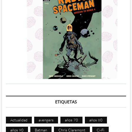
ETIQUETAS
Actualidad
avengers
años 70
años 80
años 90
Batman
Chris Claremont
Ci-Fi