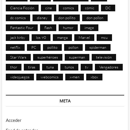
Ciencia Ficción
cine
comics
cómic
DC
dc comics
disney
don pollito
don pollon
Fantastic Four
flash
humor
image
jack kirby
los 90
manga
Marvel
mcu
netflix
PC
pollito
pollon
spiderman
Star Wars
superhéroes
superman
televisión
thor
tiras
tuna
tunos
tv
Vengadores
videojuegos
webcomics
x-men
xbox
META
Acceder