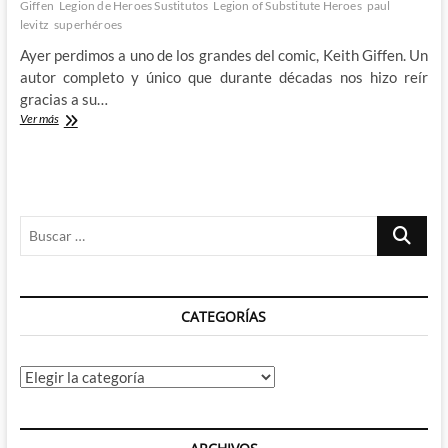
Giffen
Legion de Heroes Sustitutos
Legion of Substitute Heroes
paul
levitz
superhéroes
Ayer perdimos a uno de los grandes del comic, Keith Giffen. Un
autor completo y único que durante décadas nos hizo reír
gracias a su…
Adios
Ver más
a
Keith
Giffen
con
La
Buscar
Legion
de
…
Heroes
Sustitutos
CATEGORÍAS
Categorías