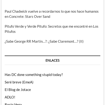
Paul Chadwick vuelve a recordarnos lo que nos hace humanos
en Concrete: Stars Over Sand
Pitufo Verde y Verde Pitufo: Secretos que me encontré en Los
Pitufos
¿Sabe George RR Martin…?: ¿Sabe Claremont…? (II)
ENLACES
Has DC done something stupid today?
Seré breve (EmeA)
El Blog de Jotace
ADLO!
Rocío Vega