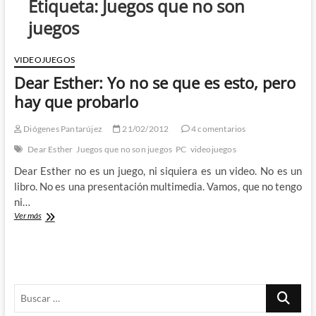
Etiqueta:
Juegos que no son
juegos
VIDEOJUEGOS
Dear Esther: Yo no se que es esto, pero
hay que probarlo
Diógenes Pantarújez
21/02/2012
4 comentarios
Dear Esther
Juegos que no son juegos
PC
videojuegos
Dear Esther no es un juego, ni siquiera es un video. No es un
libro. No es una presentación multimedia. Vamos, que no tengo
ni…
Dear
Ver más
Esther:
Yo
no
se
que
Buscar
es
esto,
…