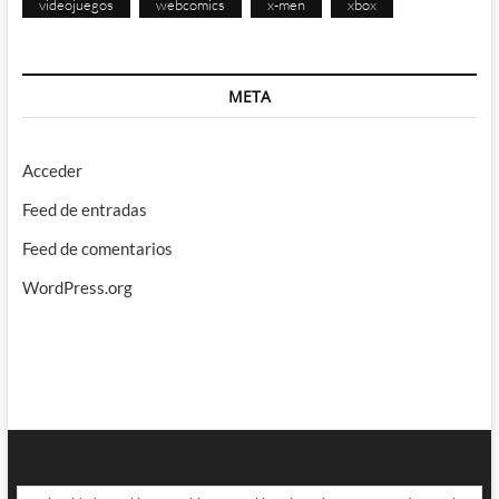
videojuegos
webcomics
x-men
xbox
META
Acceder
Feed de entradas
Feed de comentarios
WordPress.org