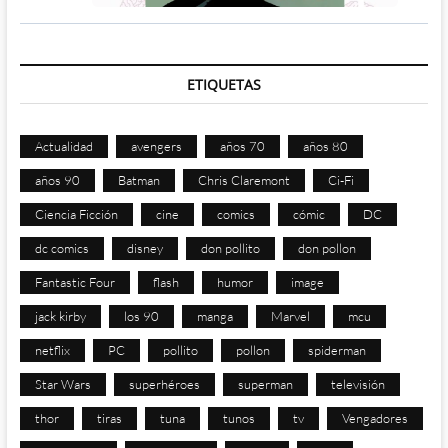
ETIQUETAS
Actualidad
avengers
años 70
años 80
años 90
Batman
Chris Claremont
Ci-Fi
Ciencia Ficción
cine
comics
cómic
DC
dc comics
disney
don pollito
don pollon
Fantastic Four
flash
humor
image
jack kirby
los 90
manga
Marvel
mcu
netflix
PC
pollito
pollon
spiderman
Star Wars
superhéroes
superman
televisión
thor
tiras
tuna
tunos
tv
Vengadores