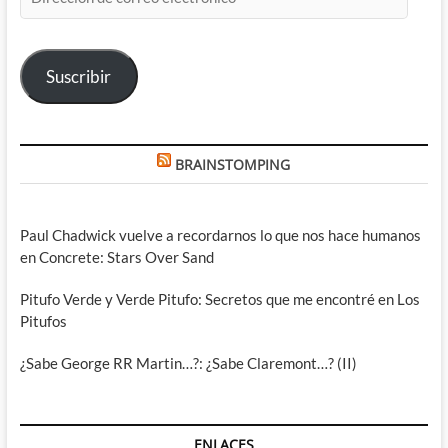
de
correo
electrónico
Suscribir
BRAINSTOMPING
Paul Chadwick vuelve a recordarnos lo que nos hace humanos
en Concrete: Stars Over Sand
Pitufo Verde y Verde Pitufo: Secretos que me encontré en Los
Pitufos
¿Sabe George RR Martin…?: ¿Sabe Claremont…? (II)
ENLACES