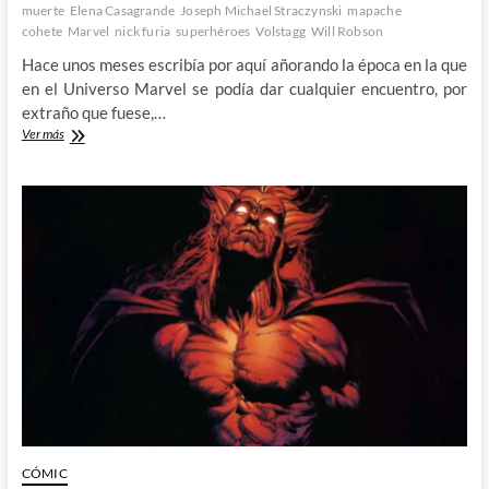
muerte
Elena Casagrande
Joseph Michael Straczynski
mapache
cohete
Marvel
nick furia
superhéroes
Volstagg
Will Robson
Hace unos meses escribía por aquí añorando la época en la que
en el Universo Marvel se podía dar cualquier encuentro, por
extraño que fuese,…
J.
Ver más
Michael
Straczynski
Team-
Up
CÓMIC