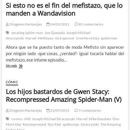
Si esto no es el fin del mefistazo, que lo
manden a Wandavision
Diógenes Pantarújez
04/03/2021
85 comentarios
amazing spider-man
Joe Quesada
Joseph Michael
Straczynski
Marvel
Mefistazo
nick spencer
One More Day
spiderman
Ahora que se ha puesto tanto de moda Mefisto sin aparecer
por ningún lado -que cosas, ¿verdad?- igual tocaría hablar del
mefistazo, ese infame episodio…
Si
Ver más
esto
no
es
CÓMIC
el
Los hijos bastardos de Gwen Stacy:
fin
del
Recompressed Amazing Spider-Man (V)
mefistazo,
que
Diógenes Pantarújez
21/07/2015
7 comentarios
lo
manden
comics
JMS
Joseph Michael Straczynski
Marvel
Mike Deodato
One
a
More Day
Recompressed
Sins Past
spiderman
Straczynski
The Amazing
Wandavision
Spider-Man