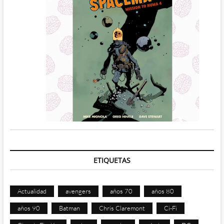
ETIQUETAS
Actualidad
avengers
años 70
años 80
años 90
Batman
Chris Claremont
Ci-Fi