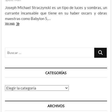
Joseph Michael Straczynski es un tipo de luces y sombras, un
currante incansable que tiene en su haber oscars y obras
maestras como Babylon 5,…
Los
Ver más
hijos
bastardos
de
Gwen
Stacy:
Buscar
Recompressed
Amazing
…
Spider-
Man
(V)
CATEGORÍAS
Categorías
ARCHIVOS