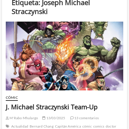
Etiqueta:
Joseph Michael
Straczynski
CÓMIC
J. Michael Straczynski Team-Up
M'Rabo Mhulargo
13/03/2025
13 comentarios
Actualidad
Bernard Chang
Capitán América
cómic
comics
doctor