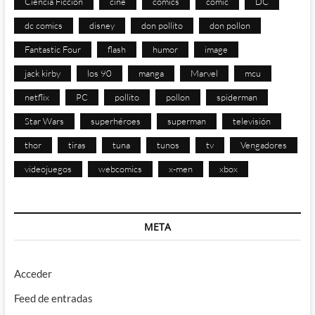
Ciencia Ficción
cine
comics
cómic
DC
dc comics
disney
don pollito
don pollon
Fantastic Four
flash
humor
image
jack kirby
los 90
manga
Marvel
mcu
netflix
PC
pollito
pollon
spiderman
Star Wars
superhéroes
superman
televisión
thor
tiras
tuna
tunos
tv
Vengadores
videojuegos
webcomics
x-men
xbox
META
Acceder
Feed de entradas