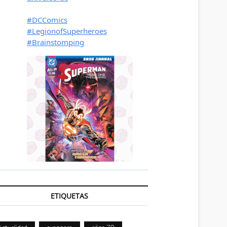
ETIQUETAS
Actualidad
avengers
años 70