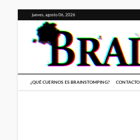
Saltar
jueves, agosto 06, 2026
al
contenido
¿QUÉ CUERNOS ES BRAINSTOMPING?
CONTACTO