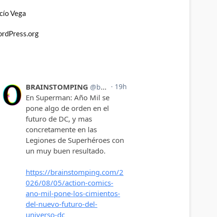
cío Vega
rdPress.org