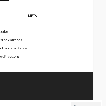
META
ceder
ed de entradas
ed de comentarios
rdPress.org