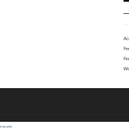
Ac
Fe
Fe
Wo
s su uso.
 Todos los derechos reservados