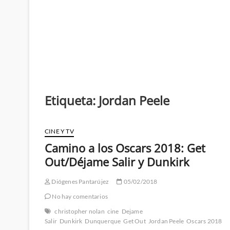
Etiqueta:
Jordan Peele
CINE Y TV
Camino a los Oscars 2018: Get
Out/Déjame Salir y Dunkirk
Diógenes Pantarújez
05/02/2018
No hay comentarios
christopher nolan
cine
Dejame
Salir
Dunkirk
Dunquerque
Get Out
Jordan Peele
Oscars 2018