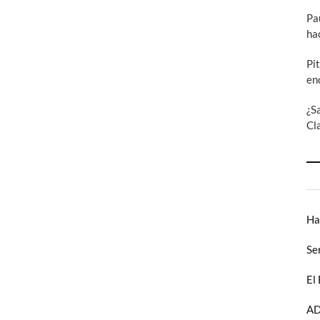
Pa
ha
Pi
en
¿S
Cl
Ha
Se
El
AD