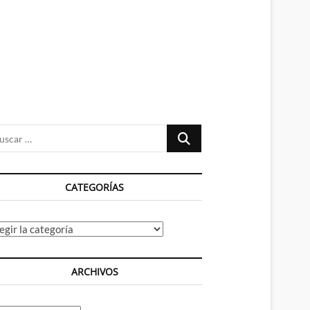
n
ú
Buscar
…
CATEGORÍAS
tegorías
ARCHIVOS