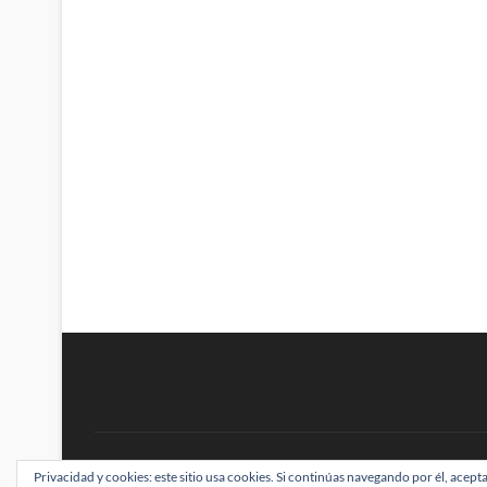
BRAINSTOMPING
Privacidad y cookies: este sitio usa cookies. Si continúas navegando por él, acepta
| Diseñado por:
Theme Freesia
|
WordPress
| ©