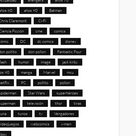
años 80
años 90
Batman
Chris Claremont
Ci-Fi
Ciencia Ficción
cine
comics
cómic
DC
dc comics
disney
don pollito
don pollon
Fantastic Four
flash
humor
image
jack kirby
los 90
manga
Marvel
mcu
netflix
PC
pollito
pollon
spiderman
Star Wars
superhéroes
superman
televisión
thor
tiras
tuna
tunos
tv
Vengadores
videojuegos
webcomics
x-men
xbox