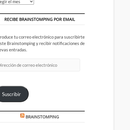
chivos
RECIBE BRAINSTOMPING POR EMAIL
troduce tu correo electrónico para suscribirte
este Brainstomping y recibir notificaciones de
evas entradas.
rección
rreo
ectrónico
Suscribir
BRAINSTOMPING