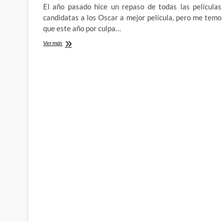
El año pasado hice un repaso de todas las películas
candidatas a los Oscar a mejor película, pero me temo
que este año por culpa…
Camino
Ver más
a
los
Oscars
2018:
Get
Out/Déjame
Salir
y
Dunkirk