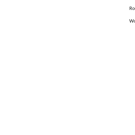
Ro
Wo