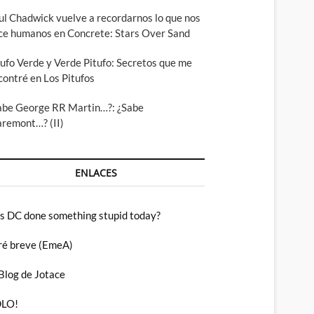
ul Chadwick vuelve a recordarnos lo que nos
ce humanos en Concrete: Stars Over Sand
tufo Verde y Verde Pitufo: Secretos que me
contré en Los Pitufos
abe George RR Martin…?: ¿Sabe
aremont…? (II)
ENLACES
s DC done something stupid today?
ré breve (EmeA)
 Blog de Jotace
LO!