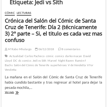
Etiqueta:
Jedi vs Sith
CÓMIC
LECTURAS
Crónica del Salón del Cómic de Santa
Cruz de Tenerife: Día 2 (técnicamente
3) 2º parte – Si, el titulo es cada vez mas
confuso
M'Rabo Mhulargo
06/12/2018
8 comentarios
Actualidad
Carlos Pacheco
cómic
comics
darko macan
David
Lloyd
DC
dc comics
Jedi vs Sith
Marvel
Night Raven
Ramón f
Bachs
Salón del Cómic de Tenerife
superhéroes
V de Vendetta
V for
Vendetta
La mañana en el Salón del Cómic de Santa Cruz de Tenerife
había cundido bastante y tras regresar al hotel para dejar la
pesada mochila,…
Crónica
Ver más
del
Salón
del