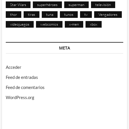
Star Wars
superhéroes
superman
televisión
thor
tiras
tuna
tunos
tv
Vengadores
videojuegos
webcomics
x-men
xbox
META
Acceder
Feed de entradas
Feed de comentarios
WordPress.org