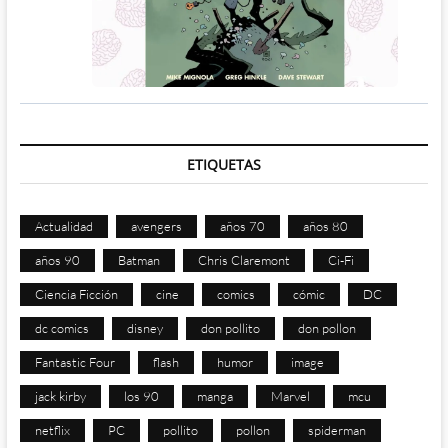
ETIQUETAS
Actualidad
avengers
años 70
años 80
años 90
Batman
Chris Claremont
Ci-Fi
Ciencia Ficción
cine
comics
cómic
DC
dc comics
disney
don pollito
don pollon
Fantastic Four
flash
humor
image
jack kirby
los 90
manga
Marvel
mcu
netflix
PC
pollito
pollon
spiderman