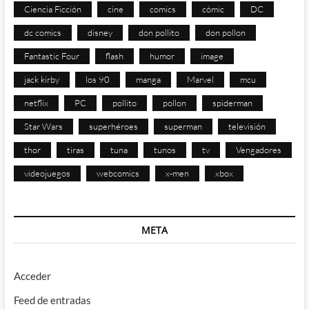
Ciencia Ficción
cine
comics
cómic
DC
dc comics
disney
don pollito
don pollon
Fantastic Four
flash
humor
image
jack kirby
los 90
manga
Marvel
mcu
netflix
PC
pollito
pollon
spiderman
Star Wars
superhéroes
superman
televisión
thor
tiras
tuna
tunos
tv
Vengadores
videojuegos
webcomics
x-men
xbox
META
Acceder
Feed de entradas