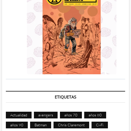
ETIQUETAS
Actualidad
avengers
años 70
años 80
años 90
Batman
Chris Claremont
Ci-Fi