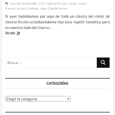
años 60
Brabarella
Ci-Fi
Ciencia Ficción
cómic
comic
frances
comics
Dolmen
Jean-Claude Forest
Si ayer hablábamos por aquí de todo un clásico del cómic de
ciencia ficción estadounidense hoy toca repetir temática pero
en nuestro lado del charco…
Las
Ver más
psicodelicas
y
eróticas
aventuras
de
Buscar
la
Barbarella
…
de
Jean-
Claude
CATEGORÍAS
Forest
llegan
por
fin
Categorías
a
nuestro
país