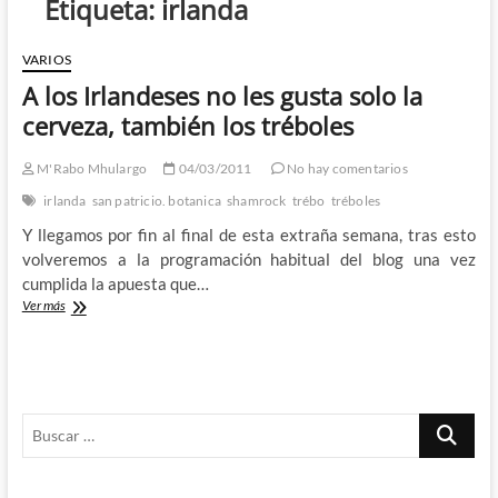
Etiqueta:
irlanda
VARIOS
A los Irlandeses no les gusta solo la
cerveza, también los tréboles
M'Rabo Mhulargo
04/03/2011
No hay comentarios
irlanda
san patricio. botanica
shamrock
trébo
tréboles
Y llegamos por fin al final de esta extraña semana, tras esto
volveremos a la programación habitual del blog una vez
cumplida la apuesta que…
A
Ver más
los
Irlandeses
no
les
gusta
Buscar
solo
la
…
cerveza,
también