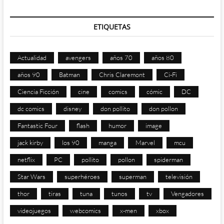
ETIQUETAS
Actualidad
avengers
años 70
años 80
años 90
Batman
Chris Claremont
Ci-Fi
Ciencia Ficción
cine
comics
cómic
DC
dc comics
disney
don pollito
don pollon
Fantastic Four
flash
humor
image
jack kirby
los 90
manga
Marvel
mcu
netflix
PC
pollito
pollon
spiderman
Star Wars
superhéroes
superman
televisión
thor
tiras
tuna
tunos
tv
Vengadores
videojuegos
webcomics
x-men
xbox