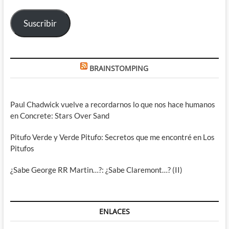
electrónico
Suscribir
BRAINSTOMPING
Paul Chadwick vuelve a recordarnos lo que nos hace humanos
en Concrete: Stars Over Sand
Pitufo Verde y Verde Pitufo: Secretos que me encontré en Los
Pitufos
¿Sabe George RR Martin…?: ¿Sabe Claremont…? (II)
ENLACES