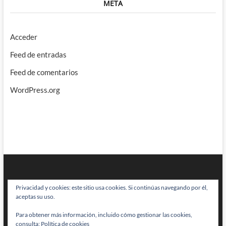
META
Acceder
Feed de entradas
Feed de comentarios
WordPress.org
Privacidad y cookies: este sitio usa cookies. Si continúas navegando por él,
aceptas su uso.
Para obtener más información, incluido cómo gestionar las cookies,
BRAINSTOMPING
| Diseñado por:
Theme Freesia
|
WordPress
| © Todos
consulta:
Política de cookies