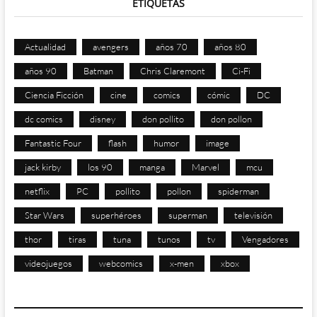
ETIQUETAS
Actualidad
avengers
años 70
años 80
años 90
Batman
Chris Claremont
Ci-Fi
Ciencia Ficción
cine
comics
cómic
DC
dc comics
disney
don pollito
don pollon
Fantastic Four
flash
humor
image
jack kirby
los 90
manga
Marvel
mcu
netflix
PC
pollito
pollon
spiderman
Star Wars
superhéroes
superman
televisión
thor
tiras
tuna
tunos
tv
Vengadores
videojuegos
webcomics
x-men
xbox