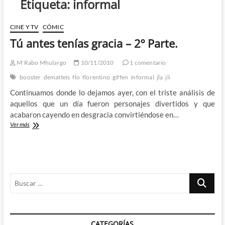
Etiqueta:
informal
CINE Y TV
CÓMIC
Tú antes tenías gracia – 2º Parte.
M'Rabo Mhulargo
10/11/2010
1 comentario
booster
dematteis
flo
florentino
giffen
informal
jla
jli
Continuamos donde lo dejamos ayer, con el triste análisis de
aquellos que un día fueron personajes divertidos y que
acabaron cayendo en desgracia convirtiéndose en…
Tú
Ver más
antes
tenías
gracia
–
2º
Buscar
Parte.
…
CATEGORÍAS