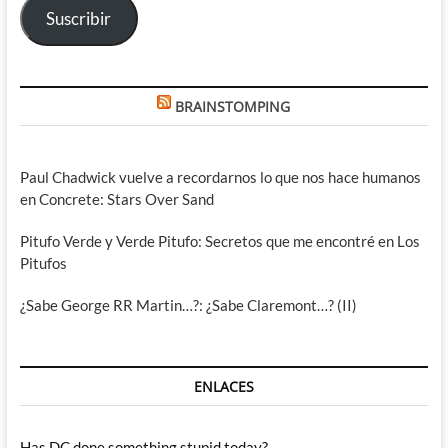
Suscribir
BRAINSTOMPING
Paul Chadwick vuelve a recordarnos lo que nos hace humanos
en Concrete: Stars Over Sand
Pitufo Verde y Verde Pitufo: Secretos que me encontré en Los
Pitufos
¿Sabe George RR Martin…?: ¿Sabe Claremont…? (II)
ENLACES
Has DC done something stupid today?