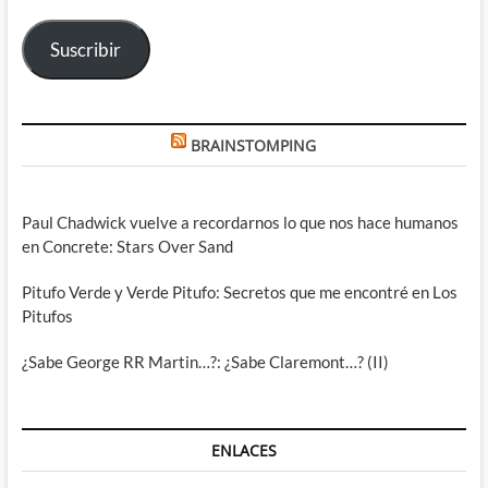
electrónico
Suscribir
BRAINSTOMPING
Paul Chadwick vuelve a recordarnos lo que nos hace humanos
en Concrete: Stars Over Sand
Pitufo Verde y Verde Pitufo: Secretos que me encontré en Los
Pitufos
¿Sabe George RR Martin…?: ¿Sabe Claremont…? (II)
ENLACES