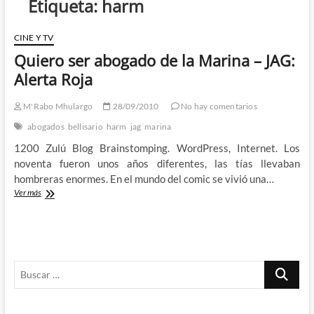
Etiqueta:
harm
CINE Y TV
Quiero ser abogado de la Marina – JAG:
Alerta Roja
M'Rabo Mhulargo
28/09/2010
No hay comentarios
abogados
bellisario
harm
jag
marina
1200 Zulú Blog Brainstomping. WordPress, Internet. Los
noventa fueron unos años diferentes, las tías llevaban
hombreras enormes. En el mundo del comic se vivió una…
Quiero
Ver más
ser
abogado
de
la
Marina
Buscar
–
JAG:
…
Alerta
Roja