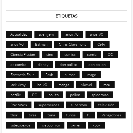
ETIQUETAS
Actualidad
avengers
años 70
años 80
años 90
Batman
Chris Claremont
Ci-Fi
Ciencia Ficción
cine
comics
cómic
DC
dc comics
disney
don pollito
don pollon
Fantastic Four
flash
humor
image
jack kirby
los 90
manga
Marvel
mcu
netflix
PC
pollito
pollon
spiderman
Star Wars
superhéroes
superman
televisión
thor
tiras
tuna
tunos
tv
Vengadores
videojuegos
webcomics
x-men
xbox