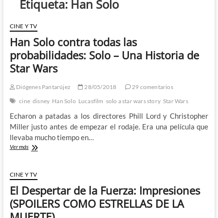
Etiqueta:
Han Solo
CINE Y TV
Han Solo contra todas las
probabilidades: Solo – Una Historia de
Star Wars
Diógenes Pantarújez
28/05/2018
29 comentarios
cine
disney
Han Solo
Lucasfilm
solo a star wars story
Star Wars
Echaron a patadas a los directores Phill Lord y Christopher
Miller justo antes de empezar el rodaje. Era una película que
llevaba mucho tiempo en…
Han
Ver más
Solo
contra
todas
CINE Y TV
las
El Despertar de la Fuerza: Impresiones
probabilidades:
Solo
(SPOILERS COMO ESTRELLAS DE LA
–
MUERTE)
Una