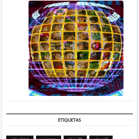
ETIQUETAS
Actualidad
avengers
años 70
años 80