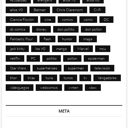
años 90
Batman
Chris Claremont
Ci-Fi
Ciencia Ficción
cine
comics
cómic
DC
dc comics
disney
don pollito
don pollon
Fantastic Four
flash
humor
image
jack kirby
los 90
manga
Marvel
mcu
netflix
PC
pollito
pollon
spiderman
Star Wars
superhéroes
superman
televisión
thor
tiras
tuna
tunos
tv
Vengadores
videojuegos
webcomics
x-men
xbox
META