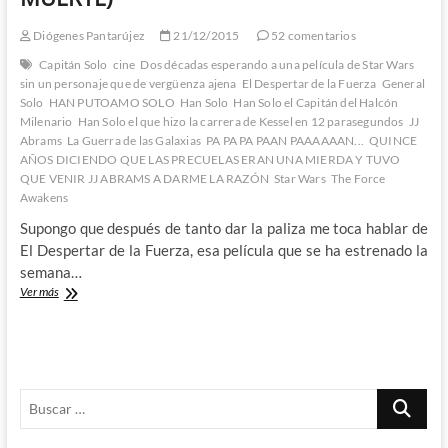
Historia
de
Diógenes Pantarújez
21/12/2015
52 comentarios
Star
Capitán Solo
cine
Dos décadas esperando a una película de Star Wars
Wars
sin un personaje que de vergüenza ajena
El Despertar de la Fuerza
General
Solo
HAN PUTOAMO SOLO
Han Solo
Han Solo el Capitán del Halcón
Milenario
Han Solo el que hizo la carrera de Kessel en 12 parasegundos
JJ
Abrams
La Guerra de las Galaxias
PA PA PA PAAN PAAAAAAN...
QUINCE
AÑOS DICIENDO QUE LAS PRECUELAS ERAN UNA MIERDA Y TUVO
QUE VENIR JJ ABRAMS A DARME LA RAZÓN
Star Wars
The Force
Awakens
Supongo que después de tanto dar la paliza me toca hablar de
El Despertar de la Fuerza, esa película que se ha estrenado la
semana…
El
Ver más
Despertar
de
la
Fuerza:
Impresiones
Buscar
(SPOILERS
COMO
…
ESTRELLAS