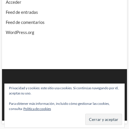
Acceder
Feed de entradas
Feed de comentarios
WordPress.org
Privacidad y cookies: este sitio usa cookies. Si continúas navegando por él,
aceptas su uso.
Para obtener más información, incluido cómo gestionar las cookies,
BRAINSTOMPING
| Diseñado por:
Theme Freesia
|
WordPress
| © Todos
consulta:
Política de cookies
los derechos reservados