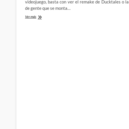
videojuego, basta con ver el remake de Ducktales o la
de gente que se monta…
Gone
Ver más
Home:
El
horror
de
descubrir
que
los
90
te
producen
nostalgia