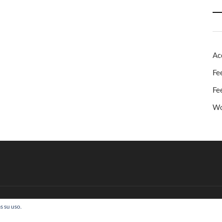
Ac
Fe
Fe
Wo
s su uso.
 Todos los derechos reservados