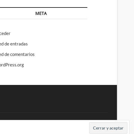
META
ceder
ed de entradas
ed de comentarios
rdPress.org