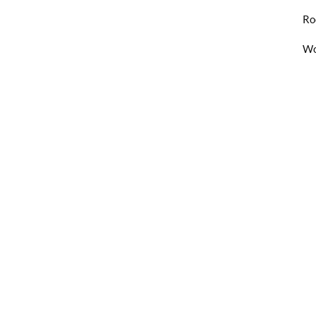
Ro
Wo