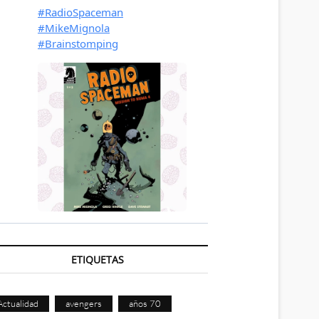
ETIQUETAS
Actualidad
avengers
años 70