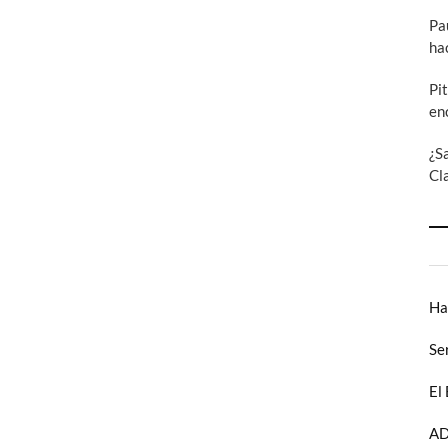
Pa
ha
Pi
en
¿S
Cl
Ha
Se
El
AD