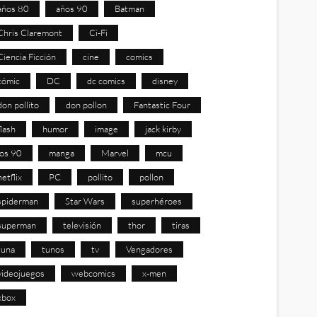
años 80
años 90
Batman
Chris Claremont
Ci-Fi
Ciencia Ficción
cine
comics
cómic
DC
dc comics
disney
don pollito
don pollon
Fantastic Four
flash
humor
image
jack kirby
los 90
manga
Marvel
mcu
netflix
PC
pollito
pollon
spiderman
Star Wars
superhéroes
superman
televisión
thor
tiras
tuna
tunos
tv
Vengadores
videojuegos
webcomics
x-men
xbox