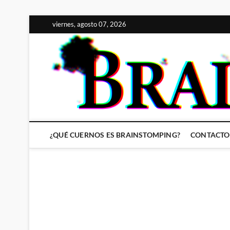
Saltar
viernes, agosto 07, 2026
al
contenido
¿QUÉ CUERNOS ES BRAINSTOMPING?
CONTACTO