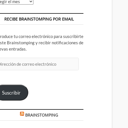
chivos
RECIBE BRAINSTOMPING POR EMAIL
troduce tu correo electrónico para suscribirte
este Brainstomping y recibir notificaciones de
evas entradas.
rección
rreo
ectrónico
Suscribir
BRAINSTOMPING