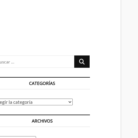
n
ú
Buscar
…
CATEGORÍAS
tegorías
ARCHIVOS