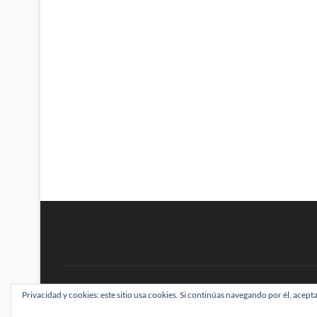
BRAINSTOMPING
Privacidad y cookies: este sitio usa cookies. Si continúas navegando por él, acepta
| Diseñado por:
Theme Freesia
|
WordPress
| ©