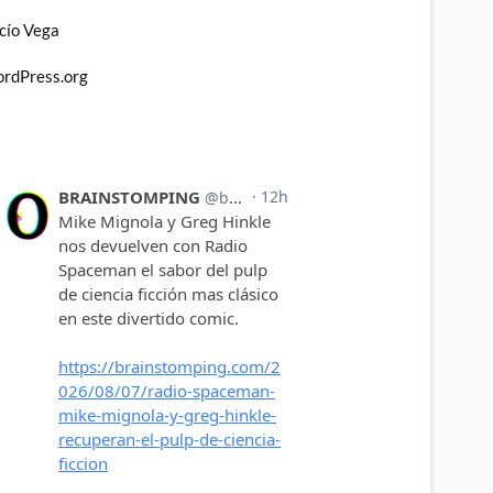
cío Vega
rdPress.org