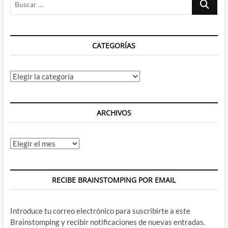
Juanito
…
Mediavilla
y
el
CATEGORÍAS
gamberrismo
ochentero
Categorías
ARCHIVOS
Archivos
RECIBE BRAINSTOMPING POR EMAIL
Introduce tu correo electrónico para suscribirte a este
Brainstomping y recibir notificaciones de nuevas entradas.