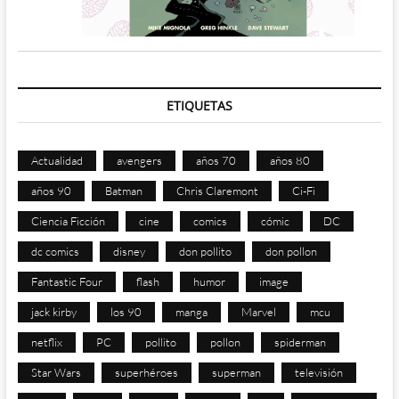
ETIQUETAS
Actualidad
avengers
años 70
años 80
años 90
Batman
Chris Claremont
Ci-Fi
Ciencia Ficción
cine
comics
cómic
DC
dc comics
disney
don pollito
don pollon
Fantastic Four
flash
humor
image
jack kirby
los 90
manga
Marvel
mcu
netflix
PC
pollito
pollon
spiderman
Star Wars
superhéroes
superman
televisión