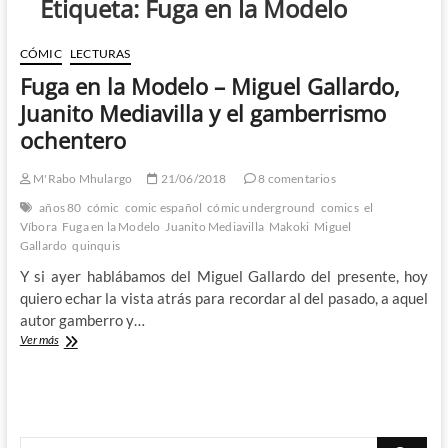
Etiqueta:
Fuga en la Modelo
CÓMIC
LECTURAS
Fuga en la Modelo – Miguel Gallardo,
Juanito Mediavilla y el gamberrismo
ochentero
M'Rabo Mhulargo
21/06/2018
8 comentarios
años 80
cómic
comic español
cómic underground
comics
el
Víbora
Fuga en la Modelo
Juanito Mediavilla
Makoki
Miguel
Gallardo
quinquis
Y si ayer hablábamos del Miguel Gallardo del presente, hoy
quiero echar la vista atrás para recordar al del pasado, a aquel
autor gamberro y…
Fuga
Ver más
en
la
Modelo
–
Miguel
Buscar
Gallardo,