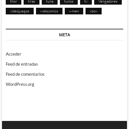
thor
tiras
tuna
tunos
tv
Vengadores
videojuegos
webcomics
x-men
xbox
META
Acceder
Feed de entradas
Feed de comentarios
WordPress.org