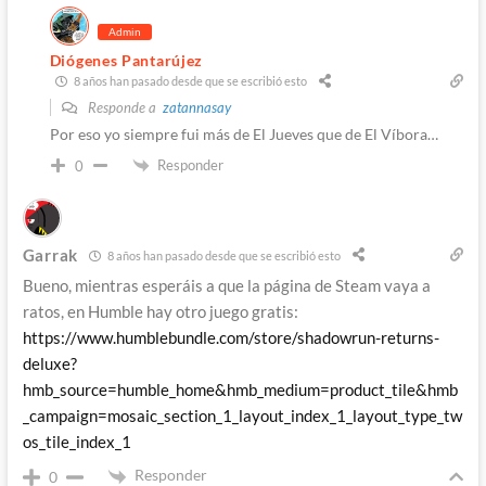
Admin
Diógenes Pantarújez
8 años han pasado desde que se escribió esto
Responde a
zatannasay
Por eso yo siempre fui más de El Jueves que de El Víbora…
Responder
0
Garrak
8 años han pasado desde que se escribió esto
Bueno, mientras esperáis a que la página de Steam vaya a
ratos, en Humble hay otro juego gratis:
https://www.humblebundle.com/store/shadowrun-returns-
deluxe?
hmb_source=humble_home&hmb_medium=product_tile&hmb
_campaign=mosaic_section_1_layout_index_1_layout_type_tw
os_tile_index_1
Responder
0