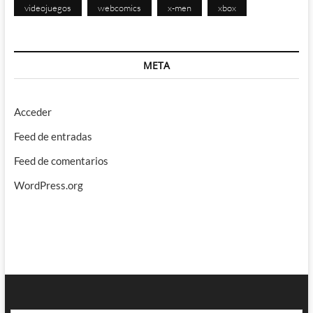
videojuegos
webcomics
x-men
xbox
META
Acceder
Feed de entradas
Feed de comentarios
WordPress.org