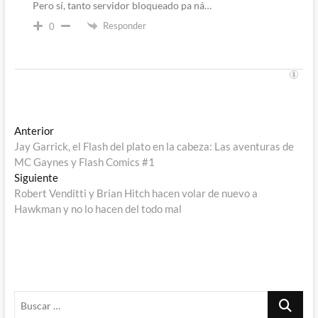
Pero sí, tanto servidor bloqueado pa ná…
Responder
0
Navegación
Entrada
Anterior
anterior:
Jay Garrick, el Flash del plato en la cabeza: Las aventuras de
de
MC Gaynes y Flash Comics #1
entradas
Entrada
Siguiente
siguiente:
Robert Venditti y Brian Hitch hacen volar de nuevo a
Hawkman y no lo hacen del todo mal
Buscar
…