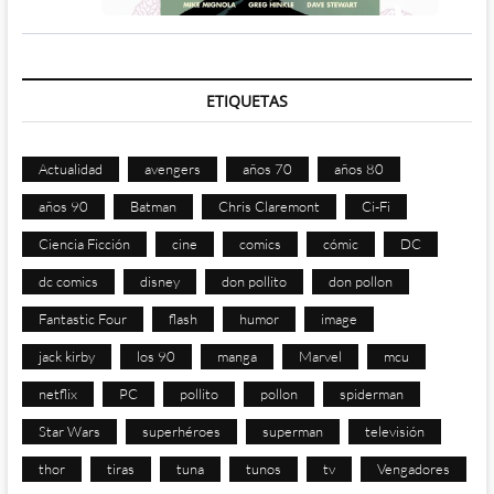
ETIQUETAS
Actualidad
avengers
años 70
años 80
años 90
Batman
Chris Claremont
Ci-Fi
Ciencia Ficción
cine
comics
cómic
DC
dc comics
disney
don pollito
don pollon
Fantastic Four
flash
humor
image
jack kirby
los 90
manga
Marvel
mcu
netflix
PC
pollito
pollon
spiderman
Star Wars
superhéroes
superman
televisión
thor
tiras
tuna
tunos
tv
Vengadores