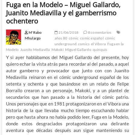
Fuga en la Modelo – Miguel Gallardo,
Juanito Mediavilla y el gamberrismo
ochentero
M'Rabo
21/06/2018
8 comentarios
Mhulargo
años 80
cómic
comic español
cómic
underground
comics
el Víbora
Fuga en la
Modelo
Juanito Mediavilla
Makoki
Miguel Gallardo
quinquis
Y si ayer hablábamos del Miguel Gallardo del presente, hoy
quiero echar la vista atrás para recordar al del pasado, a aquel
autor gamberro y provocador que junto con con Juanito
Mediavilla reinaron en el cómic underground español de los
setenta y ochenta y que basándose en un relato de Felipe
Borrallo crearon a un personaje, Makoki, y a un plantel de
secundarios que han pasado a la historia del cómic patrio.
Unos personajes que en 1981 protagonizaron en el Víbora una
historia de la que llevaba mucho tiempo escuchando hablar
pero que hasta ahora no había podido leer, Fuga en la Modelo,
donde estos desgraciados protagonizaron una delirante
aventura que décadas después aun sigue manteniendo su