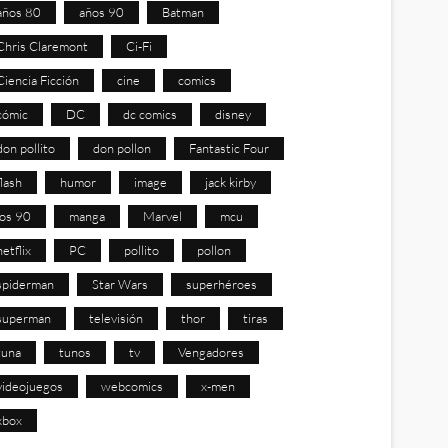
años 80
años 90
Batman
Chris Claremont
Ci-Fi
Ciencia Ficción
cine
comics
cómic
DC
dc comics
disney
don pollito
don pollon
Fantastic Four
flash
humor
image
jack kirby
los 90
manga
Marvel
mcu
netflix
PC
pollito
pollon
spiderman
Star Wars
superhéroes
superman
televisión
thor
tiras
tuna
tunos
tv
Vengadores
videojuegos
webcomics
x-men
xbox