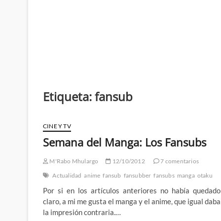
Etiqueta:
fansub
CINE Y TV
Semana del Manga: Los Fansubs
M'Rabo Mhulargo
12/10/2012
7 comentarios
Actualidad
anime
fansub
fansubber
fansubs
manga
otaku
Por si en los artículos anteriores no había quedado
claro, a mi me gusta el manga y el anime, que igual daba
la impresión contraria.…