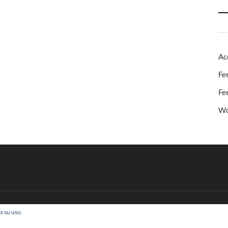
Ac
Fe
Fe
Wo
s su uso.
 Todos los derechos reservados