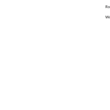
Ro
Wo