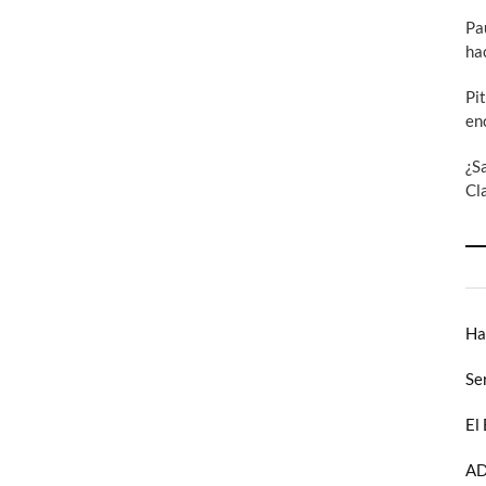
Pa
ha
Pi
en
¿S
Cl
Ha
Se
El
AD