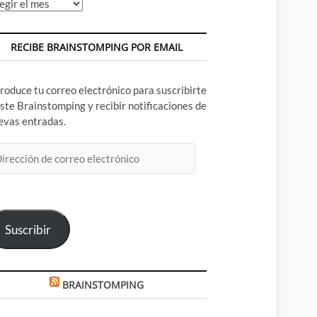
chivos
RECIBE BRAINSTOMPING POR EMAIL
troduce tu correo electrónico para suscribirte
este Brainstomping y recibir notificaciones de
evas entradas.
rección
rreo
ectrónico
Suscribir
BRAINSTOMPING