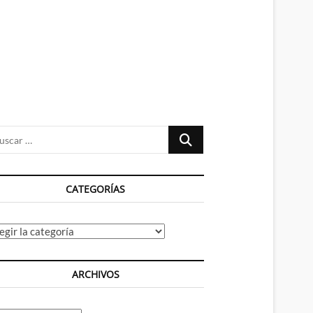
n
ú
Buscar
…
CATEGORÍAS
tegorías
ARCHIVOS