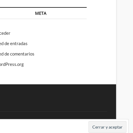
META
ceder
ed de entradas
ed de comentarios
rdPress.org