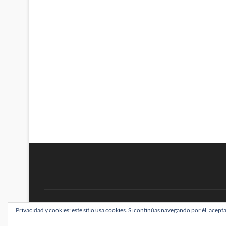
BRAINSTOMPING
Privacidad y cookies: este sitio usa cookies. Si continúas navegando por él, acepta
| Diseñado por:
Theme Freesia
|
WordPress
| ©