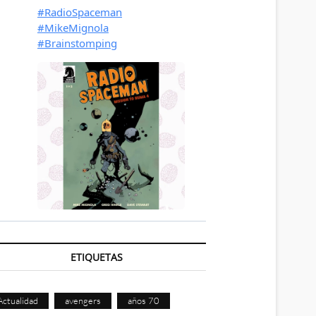
ETIQUETAS
Actualidad
avengers
años 70