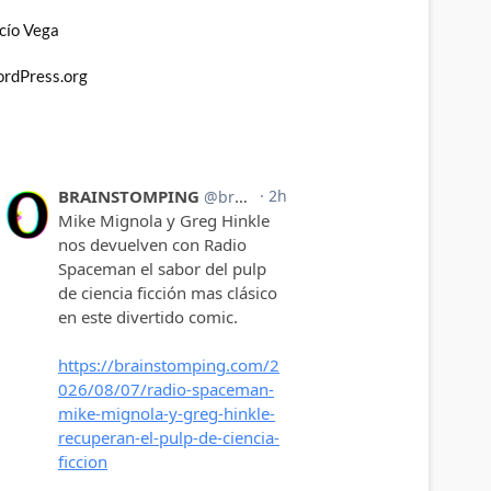
cío Vega
rdPress.org