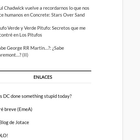
ul Chadwick vuelve a recordarnos lo que nos
ce humanos en Concrete: Stars Over Sand
tufo Verde y Verde Pitufo: Secretos que me
contré en Los Pitufos
abe George RR Martin…?: ¿Sabe
aremont…? (II)
ENLACES
s DC done something stupid today?
ré breve (EmeA)
 Blog de Jotace
LO!