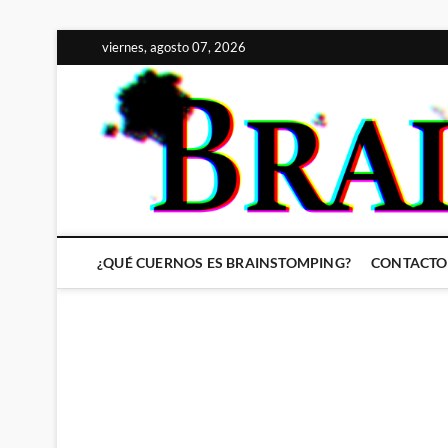
Saltar
viernes, agosto 07, 2026
al
contenido
¿QUÉ CUERNOS ES BRAINSTOMPING?
CONTACTO