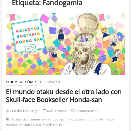
Etiqueta:
Fandogamia
CINE Y TV
CÓMIC
TELEVISIÓN
El mundo otaku desde el otro lado con
Skull-face Bookseller Honda-san
M'Rabo Mhulargo
03/01/2024
3 comentarios
Actualidad
anime
comic japones
Fandogamia
humor
Skull-face
Bookseller Honda-san
televisión
tv