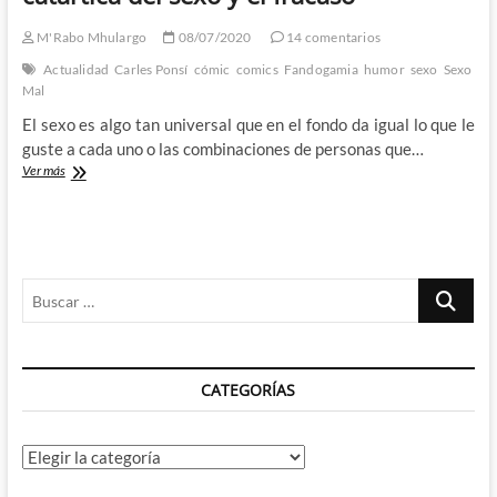
M'Rabo Mhulargo
08/07/2020
14 comentarios
Actualidad
Carles Ponsí
cómic
comics
Fandogamia
humor
sexo
Sexo
Mal
El sexo es algo tan universal que en el fondo da igual lo que le
guste a cada uno o las combinaciones de personas que…
Carles
Ver más
Ponsí
y
su
Sexo
Mal
Buscar
–
Una
…
orgía
catártica
del
CATEGORÍAS
sexo
y
el
fracaso
Categorías