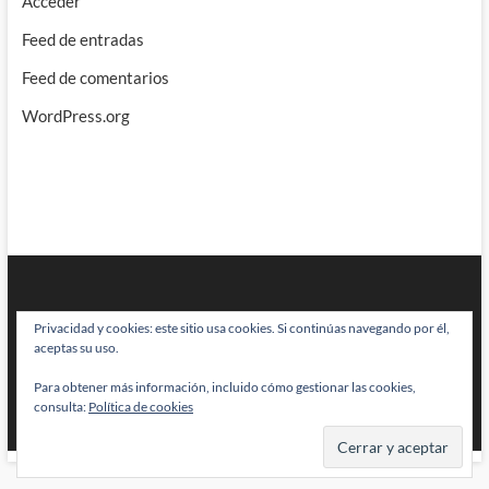
Acceder
Feed de entradas
Feed de comentarios
WordPress.org
Privacidad y cookies: este sitio usa cookies. Si continúas navegando por él,
aceptas su uso.
Para obtener más información, incluido cómo gestionar las cookies,
BRAINSTOMPING
| Diseñado por:
Theme Freesia
|
WordPress
| © Todos
consulta:
Política de cookies
los derechos reservados