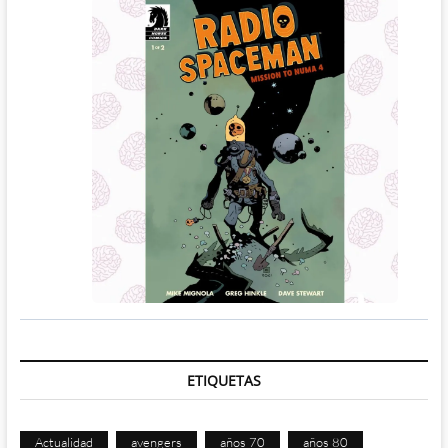
ETIQUETAS
Actualidad
avengers
años 70
años 80