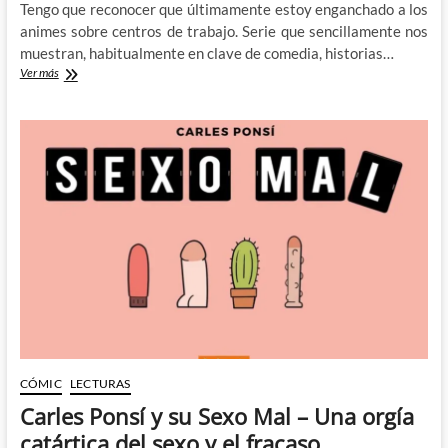
Tengo que reconocer que últimamente estoy enganchado a los
animes sobre centros de trabajo. Serie que sencillamente nos
muestran, habitualmente en clave de comedia, historias…
El
Ver más
mundo
otaku
desde
el
otro
lado
con
Skull-
face
Bookseller
Honda-
san
CÓMIC
LECTURAS
Carles Ponsí y su Sexo Mal – Una orgía
catártica del sexo y el fracaso