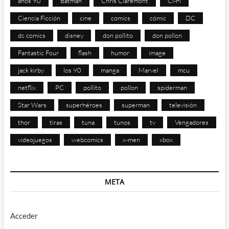
años 90
Batman
Chris Claremont
Ci-Fi
Ciencia Ficción
cine
comics
cómic
DC
dc comics
disney
don pollito
don pollon
Fantastic Four
flash
humor
image
jack kirby
los 90
manga
Marvel
mcu
netflix
PC
pollito
pollon
spiderman
Star Wars
superhéroes
superman
televisión
thor
tiras
tuna
tunos
tv
Vengadores
videojuegos
webcomics
x-men
xbox
META
Acceder