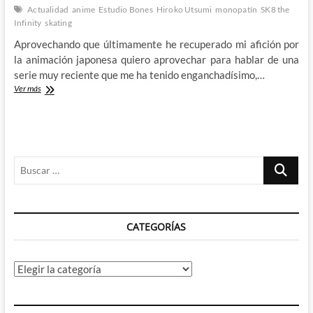
Actualidad
anime
Estudio Bones
Hiroko Utsumi
monopatín
SK8 the
Infinity
skating
Aprovechando que últimamente he recuperado mi afición por
la animación japonesa quiero aprovechar para hablar de una
serie muy reciente que me ha tenido enganchadísimo,…
SK8
Ver más
the
Infinity
–
Un
anime
Buscar
deportivo
en
…
el
que
la
CATEGORÍAS
diversión
es
lo
único
Categorías
que
importa