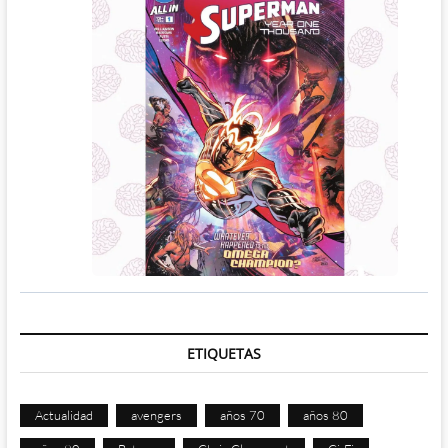
ETIQUETAS
Actualidad
avengers
años 70
años 80