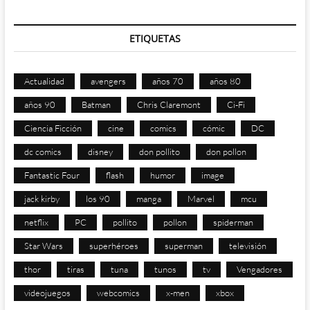
ETIQUETAS
Actualidad
avengers
años 70
años 80
años 90
Batman
Chris Claremont
Ci-Fi
Ciencia Ficción
cine
comics
cómic
DC
dc comics
disney
don pollito
don pollon
Fantastic Four
flash
humor
image
jack kirby
los 90
manga
Marvel
mcu
netflix
PC
pollito
pollon
spiderman
Star Wars
superhéroes
superman
televisión
thor
tiras
tuna
tunos
tv
Vengadores
videojuegos
webcomics
x-men
xbox