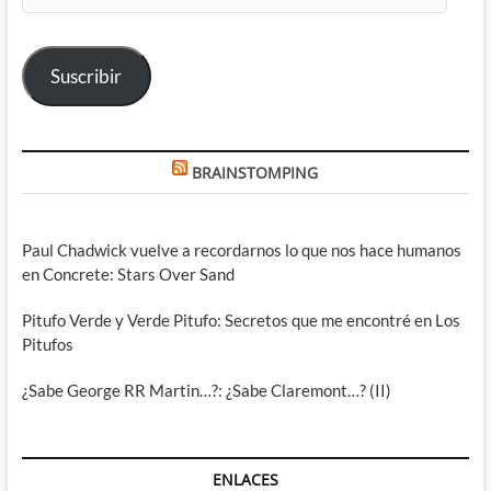
correo
electrónico
Suscribir
BRAINSTOMPING
Paul Chadwick vuelve a recordarnos lo que nos hace humanos
en Concrete: Stars Over Sand
Pitufo Verde y Verde Pitufo: Secretos que me encontré en Los
Pitufos
¿Sabe George RR Martin…?: ¿Sabe Claremont…? (II)
ENLACES