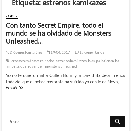
Etiqueta:
estrenos kamikazes
CÓMIC
Con tanto Secret Empire, todo el
mundo se ha olvidado de Monsters
Unleashed…
Diógenes Pantarújez
19/04/2017
15 comentarios
crossovers desafortunados
estrenos kamikazes
la culpa la tienen las
minorias que no venden
monsters unleashed
Yo no le quiero mal a Cullen Bunn y a David Baldeón menos
todavía, que el pobre bastante ha sufrido ya con lo de Nova,…
Con
Ver más
tanto
Secret
Empire,
todo
el
Buscar
mundo
se
…
ha