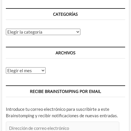
olvidado
de
CATEGORÍAS
Monsters
Unleashed…
Categorías
ARCHIVOS
Archivos
RECIBE BRAINSTOMPING POR EMAIL
Introduce tu correo electrónico para suscribirte a este
Brainstomping y recibir notificaciones de nuevas entradas.
Dirección
de