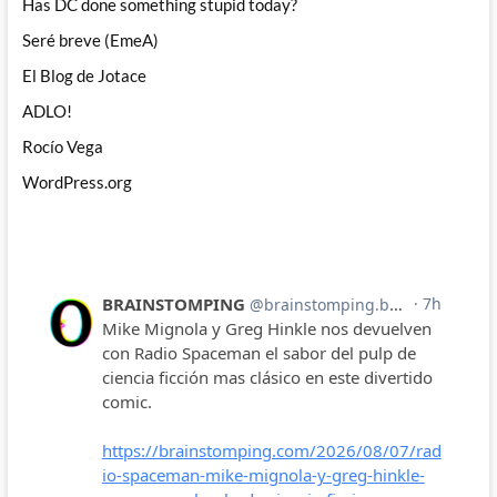
Has DC done something stupid today?
Seré breve (EmeA)
El Blog de Jotace
ADLO!
Rocío Vega
WordPress.org