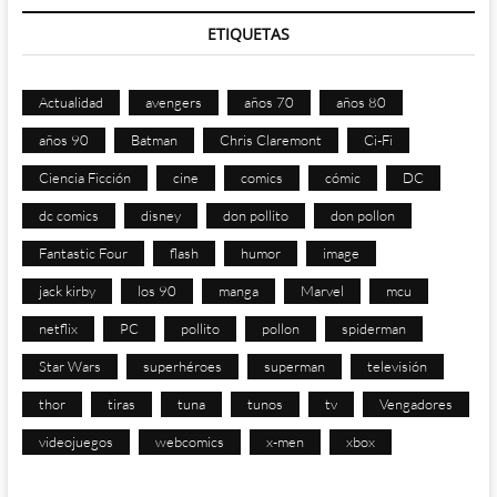
ETIQUETAS
Actualidad
avengers
años 70
años 80
años 90
Batman
Chris Claremont
Ci-Fi
Ciencia Ficción
cine
comics
cómic
DC
dc comics
disney
don pollito
don pollon
Fantastic Four
flash
humor
image
jack kirby
los 90
manga
Marvel
mcu
netflix
PC
pollito
pollon
spiderman
Star Wars
superhéroes
superman
televisión
thor
tiras
tuna
tunos
tv
Vengadores
videojuegos
webcomics
x-men
xbox