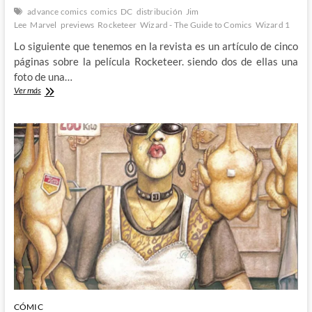
advance comics
comics
DC
distribución
Jim
Lee
Marvel
previews
Rocketeer
Wizard - The Guide to Comics
Wizard 1
Lo siguiente que tenemos en la revista es un artículo de cinco
páginas sobre la película Rocketeer. siendo dos de ellas una
foto de una…
Los
Ver más
de
en
medio:
Wizard,
The
Guide
to
Comics
#1
(IV)
CÓMIC