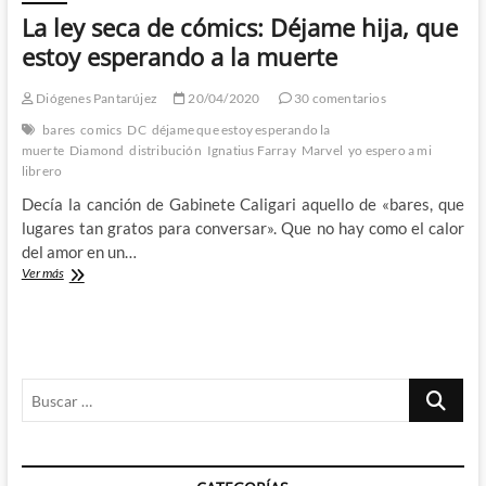
La ley seca de cómics: Déjame hija, que
estoy esperando a la muerte
Diógenes Pantarújez
20/04/2020
30 comentarios
bares
comics
DC
déjame que estoy esperando la
muerte
Diamond
distribución
Ignatius Farray
Marvel
yo espero a mi
librero
Decía la canción de Gabinete Caligari aquello de «bares, que
lugares tan gratos para conversar». Que no hay como el calor
del amor en un…
La
Ver más
ley
seca
de
cómics:
Déjame
Buscar
hija,
que
…
estoy
esperando
a