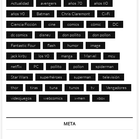
Actualidad
avengers
años 70
años 80
años 90
Batman
Chris Claremont
Ci-Fi
Ciencia Ficción
cine
comics
cómic
DC
dc comics
disney
don pollito
don pollon
Fantastic Four
flash
humor
image
jack kirby
los 90
manga
Marvel
mcu
netflix
PC
pollito
pollon
spiderman
Star Wars
superhéroes
superman
televisión
thor
tiras
tuna
tunos
tv
Vengadores
videojuegos
webcomics
x-men
xbox
META