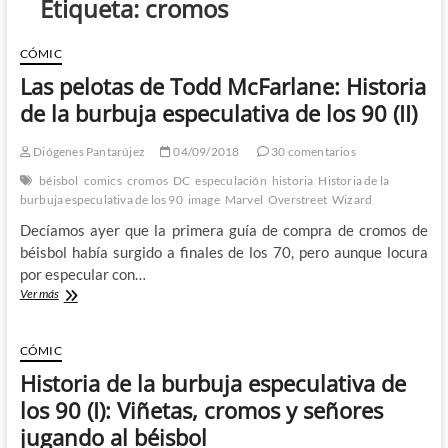
Etiqueta:
cromos
CÓMIC
Las pelotas de Todd McFarlane: Historia
de la burbuja especulativa de los 90 (II)
Diógenes Pantarújez
04/09/2018
30 comentarios
béisbol
comics
cromos
DC
especulación
historia
Historia de la
burbuja especulativa de los 90
image
Marvel
Overstreet
Wizard
Decíamos ayer que la primera guía de compra de cromos de
béisbol había surgido a finales de los 70, pero aunque locura
por especular con…
Las
Ver más
pelotas
de
Todd
CÓMIC
McFarlane:
Historia de la burbuja especulativa de
Historia
de
los 90 (I): Viñetas, cromos y señores
la
jugando al béisbol
burbuja