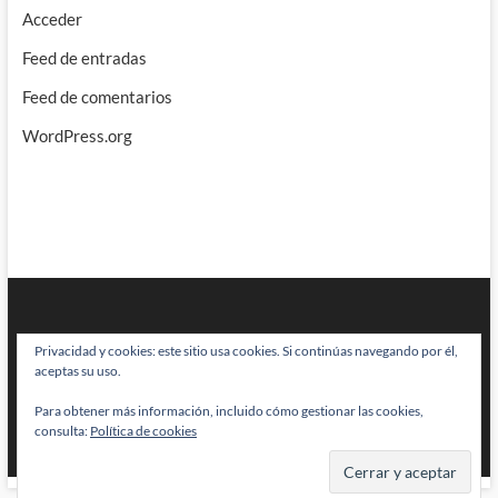
Acceder
Feed de entradas
Feed de comentarios
WordPress.org
Privacidad y cookies: este sitio usa cookies. Si continúas navegando por él,
aceptas su uso.
Para obtener más información, incluido cómo gestionar las cookies,
BRAINSTOMPING
| Diseñado por:
Theme Freesia
|
WordPress
| © Todos
consulta:
Política de cookies
los derechos reservados