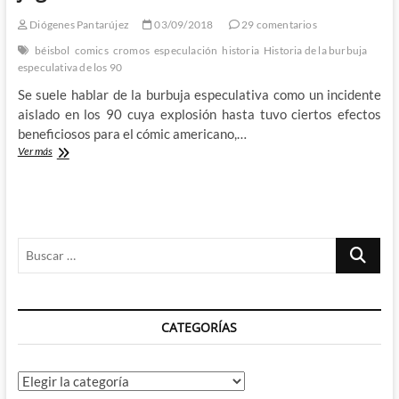
especulativa
de
Diógenes Pantarújez
03/09/2018
29 comentarios
los
béisbol
comics
cromos
especulación
historia
Historia de la burbuja
90
especulativa de los 90
(II)
Se suele hablar de la burbuja especulativa como un incidente
aislado en los 90 cuya explosión hasta tuvo ciertos efectos
beneficiosos para el cómic americano,…
Historia
Ver más
de
la
burbuja
especulativa
de
Buscar
los
90
…
(I):
Viñetas,
cromos
CATEGORÍAS
y
señores
jugando
al
Categorías
béisbol