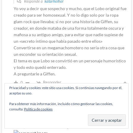
Responde a
katarholhol
Yo voy a decir que sospecho y mucho, que el Lobo original fue
creado para ser homosexual. Y no lo digo solo por la ropa
glam rock que llevaba; si no por una historia de Giffen, su
creador, en donde mataba de una forma totalmente oscura y
mafiosa a su antiguo amigo, para evitar que nadie supiese de
un «secreto íntimo que había pasado entre ellos»
Convertirse en un megamachomotero no sería otra cosa que
un esconder su orientación sexual.
El tema es que Lobo se convirtió en un personaje humorístico
y todo esto quedó enterrado.
A preguntarle a Giffen.
Responder
0
Privacidad y cookies: este sitio usa cookies. Si continúas navegando por él,
aceptas su uso.
Autor
Para obtener más información, incluido cómo gestionar las cookies,
Diógenes Pantarújez
consulta:
Política de cookies
7 años han pasado desde que se escribió esto
Responde a
zatannasay
Joder, me estás describiendo precisamente esto: