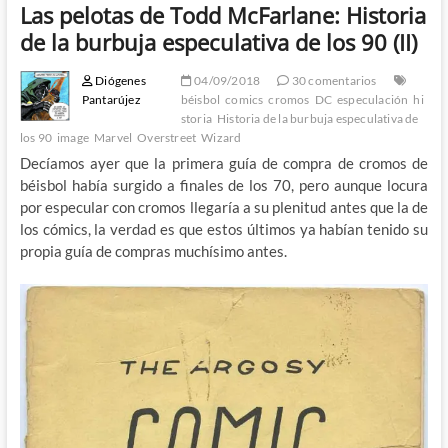
Las pelotas de Todd McFarlane: Historia
de la burbuja especulativa de los 90 (II)
Diógenes
04/09/2018
30 comentarios
Pantarújez
béisbol
comics
cromos
DC
especulación
hi
storia
Historia de la burbuja especulativa de
los 90
image
Marvel
Overstreet
Wizard
Decíamos ayer que la primera guía de compra de cromos de
béisbol había surgido a finales de los 70, pero aunque locura
por especular con cromos llegaría a su plenitud antes que la de
los cómics, la verdad es que estos últimos ya habían tenido su
propia guía de compras muchísimo antes.