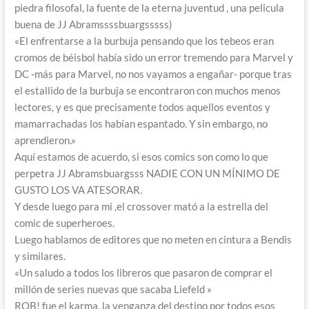
piedra filosofal, la fuente de la eterna juventud , una pelicula
buena de JJ Abramssssbuargsssss)
«El enfrentarse a la burbuja pensando que los tebeos eran
cromos de béisbol había sido un error tremendo para Marvel y
DC -más para Marvel, no nos vayamos a engañar- porque tras
el estallido de la burbuja se encontraron con muchos menos
lectores, y es que precisamente todos aquellos eventos y
mamarrachadas los habían espantado. Y sin embargo, no
aprendieron.»
Aquí estamos de acuerdo, si esos comics son como lo que
perpetra JJ Abramsbuargsss NADIE CON UN MÍNIMO DE
GUSTO LOS VA ATESORAR.
Y desde luego para mi ,el crossover mató a la estrella del
comic de superheroes.
Luego hablamos de editores que no meten en cintura a Bendis
y similares.
«Un saludo a todos los libreros que pasaron de comprar el
millón de series nuevas que sacaba Liefeld »
ROB! fue el karma, la venganza del destino por todos esos