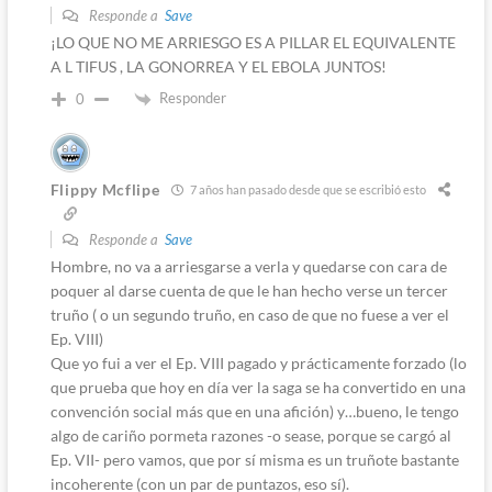
Responde a
Save
¡LO QUE NO ME ARRIESGO ES A PILLAR EL EQUIVALENTE
A L TIFUS , LA GONORREA Y EL EBOLA JUNTOS!
Responder
0
Flippy Mcflipe
7 años han pasado desde que se escribió esto
Responde a
Save
Hombre, no va a arriesgarse a verla y quedarse con cara de
poquer al darse cuenta de que le han hecho verse un tercer
truño ( o un segundo truño, en caso de que no fuese a ver el
Ep. VIII)
Que yo fui a ver el Ep. VIII pagado y prácticamente forzado (lo
que prueba que hoy en día ver la saga se ha convertido en una
convención social más que en una afición) y…bueno, le tengo
algo de cariño pormeta razones -o sease, porque se cargó al
Ep. VII- pero vamos, que por sí misma es un truñote bastante
incoherente (con un par de puntazos, eso sí).