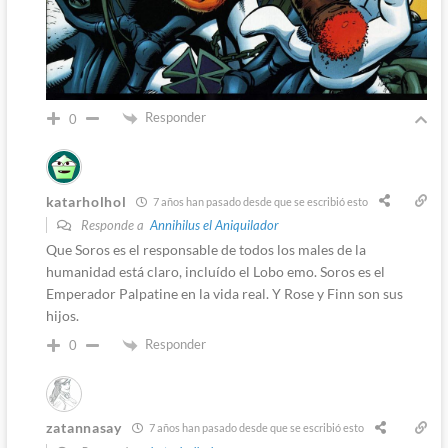
Responder
0
katarholhol
7 años han pasado desde que se escribió esto
Responde a
Annihilus el Aniquilador
Que Soros es el responsable de todos los males de la
humanidad está claro, incluído el Lobo emo. Soros es el
Emperador Palpatine en la vida real. Y Rose y Finn son sus
hijos.
Responder
0
zatannasay
7 años han pasado desde que se escribió esto