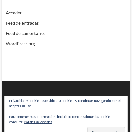
Acceder
Feed de entradas
Feed de comentarios
WordPress.org
Privacidad y cookies: este sitio usa cookies. Si continúas navegando por él,
aceptas su uso.
Para obtener más información, incluido cómo gestionar las cookies,
BRAINSTOMPING
| Diseñado por:
Theme Freesia
|
WordPress
| © Todos
consulta:
Política de cookies
los derechos reservados