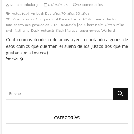
M'Rabo Mhulargo
01/06/2023
43 comentarios
Actualidad
Ambush Bug
años 70
años 80
años
90
cómic
comics
Conqueror of Barren Earth
DC
dc comics
doctor
fate
enemy ace
gene colan
J. M. DeMatteis
joe kubert
Keith Giffen
mike
grell
Nathaniel Dusk
outcasts
Slash Maraud
superhéroes
Warlord
Continuamos donde lo dejamos ayer, recordando algunos de
esos cómics que duermen el sueño de los justos (los que me
gustan a mi al menos)…
Cuando
Ver más
son
las
editoriales
las
que
Buscar
no
tienen
…
interés
–
Sigamos
CATEGORÍAS
con
la
racha
de