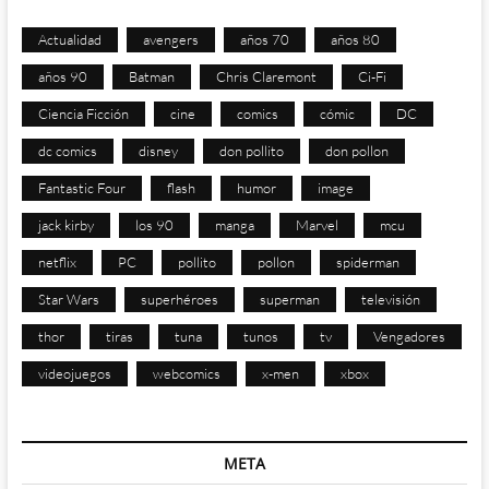
Actualidad
avengers
años 70
años 80
años 90
Batman
Chris Claremont
Ci-Fi
Ciencia Ficción
cine
comics
cómic
DC
dc comics
disney
don pollito
don pollon
Fantastic Four
flash
humor
image
jack kirby
los 90
manga
Marvel
mcu
netflix
PC
pollito
pollon
spiderman
Star Wars
superhéroes
superman
televisión
thor
tiras
tuna
tunos
tv
Vengadores
videojuegos
webcomics
x-men
xbox
META