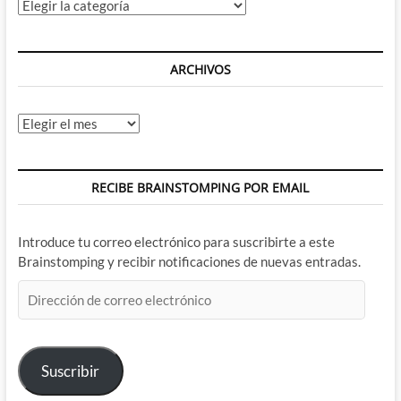
Categorías
reediciones
por
favor:
2º
ARCHIVOS
Parte
Archivos
RECIBE BRAINSTOMPING POR EMAIL
Introduce tu correo electrónico para suscribirte a este
Brainstomping y recibir notificaciones de nuevas entradas.
Dirección
de
correo
electrónico
Suscribir