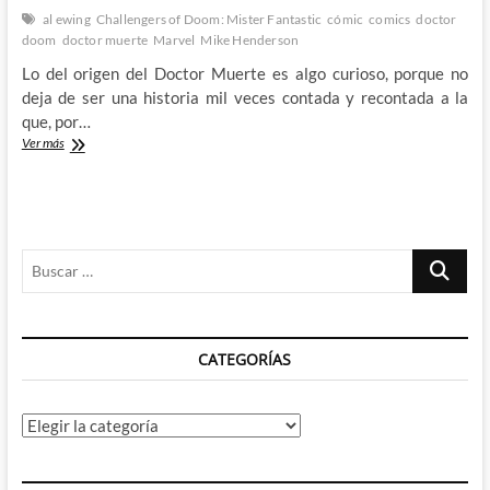
al ewing
Challengers of Doom: Mister Fantastic
cómic
comics
doctor
doom
doctor muerte
Marvel
Mike Henderson
Lo del origen del Doctor Muerte es algo curioso, porque no
deja de ser una historia mil veces contada y recontada a la
que, por…
Removiendo
Ver más
orígenes:
«Challenges
of
Doom:
Reed
Buscar
Richards»
…
CATEGORÍAS
Categorías