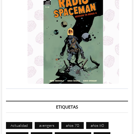
ETIQUETAS
Actualidad
avengers
años 70
años 80