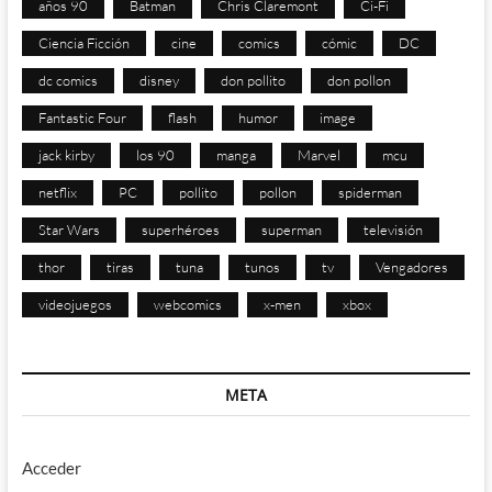
años 90
Batman
Chris Claremont
Ci-Fi
Ciencia Ficción
cine
comics
cómic
DC
dc comics
disney
don pollito
don pollon
Fantastic Four
flash
humor
image
jack kirby
los 90
manga
Marvel
mcu
netflix
PC
pollito
pollon
spiderman
Star Wars
superhéroes
superman
televisión
thor
tiras
tuna
tunos
tv
Vengadores
videojuegos
webcomics
x-men
xbox
META
Acceder