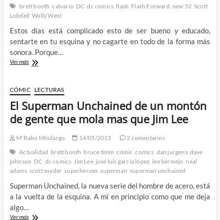
brett booth
calvario
DC
dc comics
flash
Flash Forward
new 52
Scott
Lobdell
Wally West
Estos días está complicado esto de ser bueno y educado,
sentarte en tu esquina y no cagarte en todo de la forma más
sonora. Porque…
Wally
Ver más
West
vuelve
con
CÓMIC
LECTURAS
Flash
El Superman Unchained de un montón
Forward:
Scott
de gente que mola mas que Jim Lee
Lobdell
siempre
M'Rabo Mhulargo
14/05/2013
2 comentarios
será
mi
Actualidad
brett booth
bruce timm
cómic
comics
dan jurgens
dave
cruz
johnson
DC
dc comics
Jim Lee
josé luis garcía lópez
lee bermejo
neal
adams
scott snyder
superhéroes
superman
superman unchained
Superman Unchained, la nueva serie del hombre de acero, está
a la vuelta de la esquina. A mí en principio como que me deja
algo…
El
Ver más