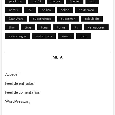
jack kirby
los 90
manga
Marvel
mcu
netflix
PC
pollito
pollon
spiderman
Star Wars
superhéroes
superman
televisión
thor
tiras
tuna
tunos
tv
Vengadores
videojuegos
webcomics
x-men
xbox
META
Acceder
Feed de entradas
Feed de comentarios
WordPress.org