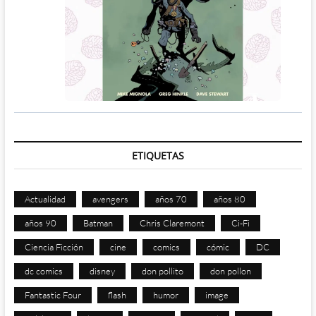
ETIQUETAS
Actualidad
avengers
años 70
años 80
años 90
Batman
Chris Claremont
Ci-Fi
Ciencia Ficción
cine
comics
cómic
DC
dc comics
disney
don pollito
don pollon
Fantastic Four
flash
humor
image