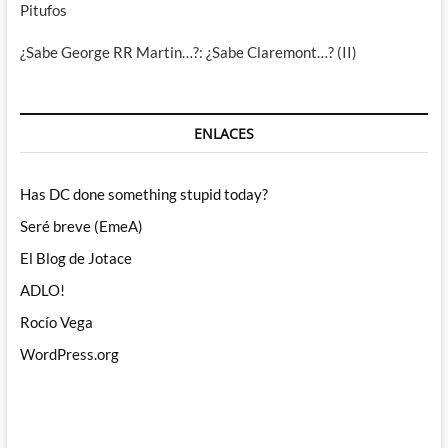
Pitufos
¿Sabe George RR Martin…?: ¿Sabe Claremont…? (II)
ENLACES
Has DC done something stupid today?
Seré breve (EmeA)
El Blog de Jotace
ADLO!
Rocío Vega
WordPress.org