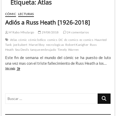
Etiqueta:
Atlas
CÓMIC
LECTURAS
Adiós a Russ Heath [1926-2018]
M'Rabo Mhulargo
29/08/2018
24 comentarios
Atlas
cómic
cómic bélico
comics
DC
dc comics
ec comics
Haunted
Tank
joe kubert
Marvel Boy
necrologicas
Robert Kanigher
Russ
Heath
Sea Devils
tanque embrujado
Timely
Warren
Este fin de semana el mundo del cómic se ha puesto de luto
una vez mas con el triste fallecimiento de Russ Heath a los…
Adiós
Ver más
a
Russ
Heath
[1926-
2018]
Buscar
…