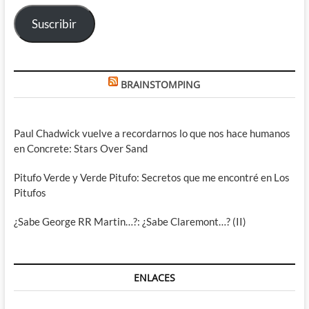
electrónico
Suscribir
BRAINSTOMPING
Paul Chadwick vuelve a recordarnos lo que nos hace humanos
en Concrete: Stars Over Sand
Pitufo Verde y Verde Pitufo: Secretos que me encontré en Los
Pitufos
¿Sabe George RR Martin…?: ¿Sabe Claremont…? (II)
ENLACES