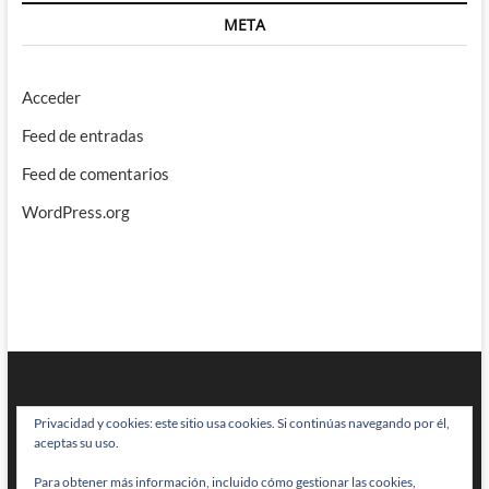
META
Acceder
Feed de entradas
Feed de comentarios
WordPress.org
Privacidad y cookies: este sitio usa cookies. Si continúas navegando por él,
aceptas su uso.
Para obtener más información, incluido cómo gestionar las cookies,
BRAINSTOMPING
| Diseñado por:
Theme Freesia
|
WordPress
| © Todos