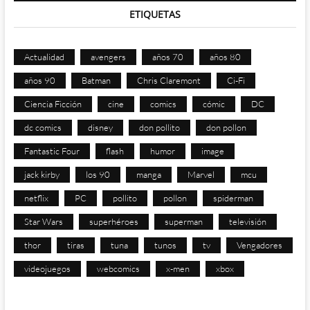
ETIQUETAS
Actualidad
avengers
años 70
años 80
años 90
Batman
Chris Claremont
Ci-Fi
Ciencia Ficción
cine
comics
cómic
DC
dc comics
disney
don pollito
don pollon
Fantastic Four
flash
humor
image
jack kirby
los 90
manga
Marvel
mcu
netflix
PC
pollito
pollon
spiderman
Star Wars
superhéroes
superman
televisión
thor
tiras
tuna
tunos
tv
Vengadores
videojuegos
webcomics
x-men
xbox