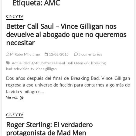
Etiqueta:
AMC
CINE Y TV
Better Call Saul – Vince Gilligan nos
devuelve al abogado que no queremos
necesitar
M'Rabo Mhulargo
12/02/2015
3 comentarios
Actualidad
AMC
better call saul
Bob Odenkirk
breaking
bad
televisión
tv
vince gilligan
Dos años después del final de Breaking Bad, Vince Gilligan
regresa a ese universo de ficción para contarnos algo más de
la vida y milagros…
Better
Ver más
Call
Saul
–
CINE Y TV
Vince
Roger Sterling: El verdadero
Gilligan
nos
protagonista de Mad Men
devuelve