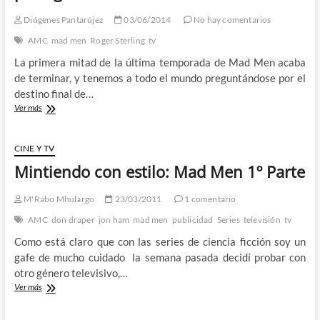
al
Diógenes Pantarújez
03/06/2014
No hay comentarios
abogado
que
AMC
mad men
Roger Sterling
tv
no
La primera mitad de la última temporada de Mad Men acaba
queremos
necesitar
de terminar, y tenemos a todo el mundo preguntándose por el
destino final de…
Roger
Ver más
Sterling:
El
verdadero
CINE Y TV
protagonista
Mintiendo con estilo: Mad Men 1º Parte
de
Mad
Men
M'Rabo Mhulargo
23/03/2011
1 comentario
AMC
don draper
jon ham
mad men
publicidad
Series
televisión
tv
Como está claro que con las series de ciencia ficción soy un
gafe de mucho cuidado la semana pasada decidí probar con
otro género televisivo,…
Mintiendo
Ver más
con
estilo: