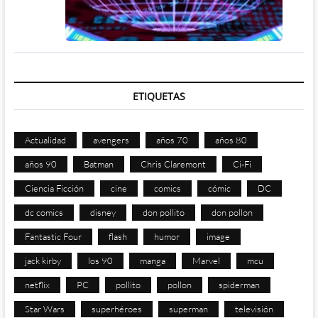
ETIQUETAS
Actualidad
avengers
años 70
años 80
años 90
Batman
Chris Claremont
Ci-Fi
Ciencia Ficción
cine
comics
cómic
DC
dc comics
disney
don pollito
don pollon
Fantastic Four
flash
humor
image
jack kirby
los 90
manga
Marvel
mcu
netflix
PC
pollito
pollon
spiderman
Star Wars
superhéroes
superman
televisión