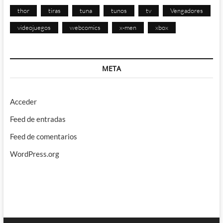
thor
tiras
tuna
tunos
tv
Vengadores
videojuegos
webcomics
x-men
xbox
META
Acceder
Feed de entradas
Feed de comentarios
WordPress.org