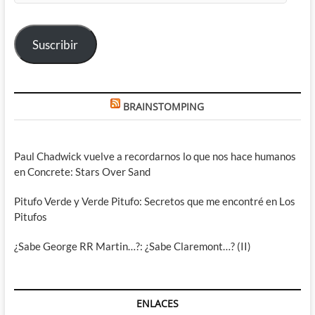
correo
electrónico
Suscribir
BRAINSTOMPING
Paul Chadwick vuelve a recordarnos lo que nos hace humanos
en Concrete: Stars Over Sand
Pitufo Verde y Verde Pitufo: Secretos que me encontré en Los
Pitufos
¿Sabe George RR Martin…?: ¿Sabe Claremont…? (II)
ENLACES