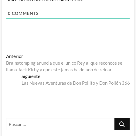
0
COMMENTS
Navegación
Entrada
Anterior
anterior:
Brainstomping anuncia que el unico Rey al que reconoce se
de
llama Jack Kirby y que este jamas ha dejado de reinar
entradas
Entrada
Siguiente
siguiente:
Las Nuevas Aventuras de Don Pollito y Don Pollón 366
Buscar
…