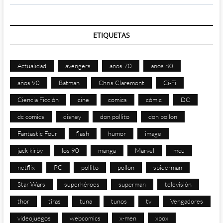
ETIQUETAS
Actualidad
avengers
años 70
años 80
años 90
Batman
Chris Claremont
Ci-Fi
Ciencia Ficción
cine
comics
cómic
DC
dc comics
disney
don pollito
don pollon
Fantastic Four
flash
humor
image
jack kirby
los 90
manga
Marvel
mcu
netflix
PC
pollito
pollon
spiderman
Star Wars
superhéroes
superman
televisión
thor
tiras
tuna
tunos
tv
Vengadores
videojuegos
webcomics
x-men
xbox