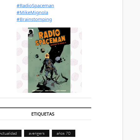
ETIQUETAS
Actualidad
avengers
años 70