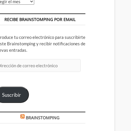
chivos
RECIBE BRAINSTOMPING POR EMAIL
troduce tu correo electrónico para suscribirte
este Brainstomping y recibir notificaciones de
evas entradas.
rección
rreo
ectrónico
Suscribir
BRAINSTOMPING