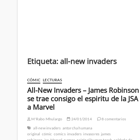
Etiqueta:
all-new invaders
CÓMIC
LECTURAS
All-New Invaders – James Robinson
se trae consigo el espiritu de la JSA
a Marvel
M'Rabo Mhulargo
24/01/2014
8 comentarios
all-new invaders
antorcha humana
original
cómic
comics
invaders
invasores
james
robinson
jsa
Marvel
namor
original human torch
soldado de