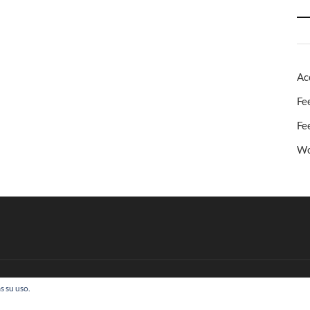
Ac
Fe
Fe
Wo
s su uso.
 Todos los derechos reservados