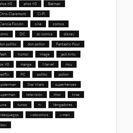
años 80
años 90
Batman
Chris Claremont
Ci-Fi
Ciencia Ficción
cine
comics
cómic
DC
dc comics
disney
don pollito
don pollon
Fantastic Four
flash
humor
image
jack kirby
los 90
manga
Marvel
mcu
netflix
PC
pollito
pollon
spiderman
Star Wars
superhéroes
superman
televisión
thor
tiras
tuna
tunos
tv
Vengadores
videojuegos
webcomics
x-men
xbox