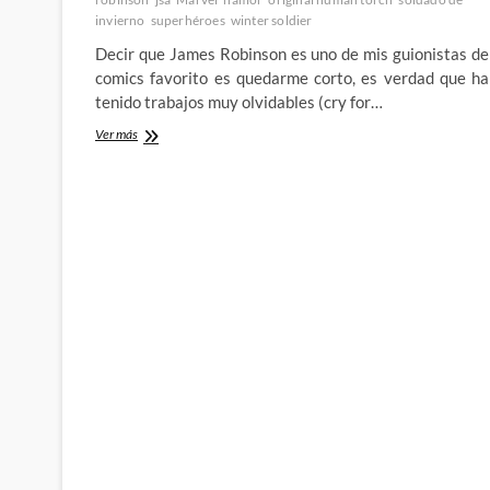
invierno
superhéroes
winter soldier
Decir que James Robinson es uno de mis guionistas de
comics favorito es quedarme corto, es verdad que ha
tenido trabajos muy olvidables (cry for…
All-
Ver más
New
Invaders
–
James
Robinson
se
trae
consigo
el
espiritu
de
la
JSA
a
Marvel