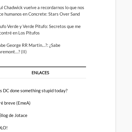
ul Chadwick vuelve a recordarnos lo que nos
ce humanos en Concrete: Stars Over Sand
tufo Verde y Verde Pitufo: Secretos que me
contré en Los Pitufos
abe George RR Martin…?: ¿Sabe
aremont…? (II)
ENLACES
s DC done something stupid today?
ré breve (EmeA)
 Blog de Jotace
LO!