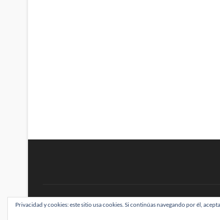
BRAINSTOMPING
Privacidad y cookies: este sitio usa cookies. Si continúas navegando por él, acepta
| Diseñado por:
Theme Freesia
|
WordPress
| ©