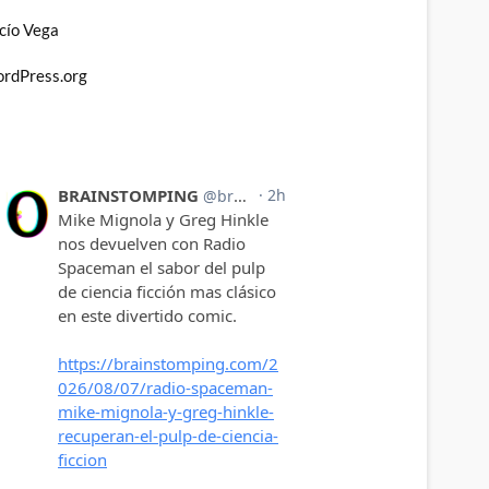
cío Vega
rdPress.org