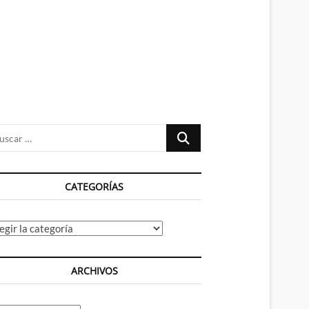
n
ú
Buscar
…
CATEGORÍAS
tegorías
ARCHIVOS