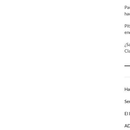
Pa
ha
Pi
en
¿S
Cl
Ha
Se
El
AD