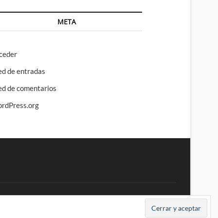
META
ceder
ed de entradas
ed de comentarios
rdPress.org