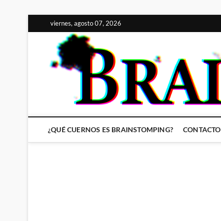
Saltar
viernes, agosto 07, 2026
al
contenido
¿QUÉ CUERNOS ES BRAINSTOMPING?
CONTACTO