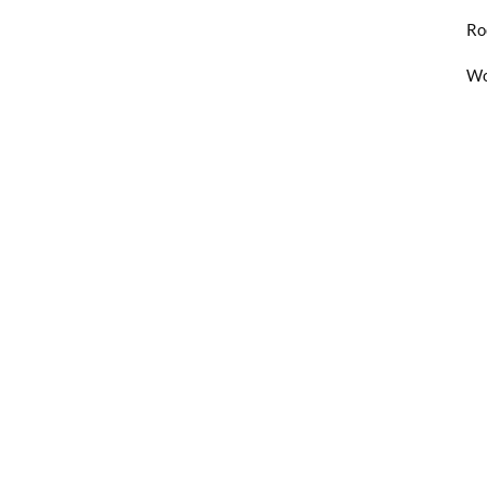
Ro
Wo