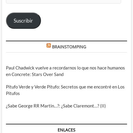
correo
electrónico
Suscribir
BRAINSTOMPING
Paul Chadwick vuelve a recordarnos lo que nos hace humanos
en Concrete: Stars Over Sand
Pitufo Verde y Verde Pitufo: Secretos que me encontré en Los
Pitufos
¿Sabe George RR Martin…?: ¿Sabe Claremont…? (II)
ENLACES