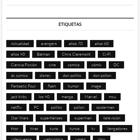
ETIQUETAS
Actualidad
avengers
años 70
años 80
años 90
Batman
Chris Claremont
Ci-Fi
Ciencia Ficción
cine
comics
cómic
DC
dc comics
disney
don pollito
don pollon
Fantastic Four
flash
humor
image
jack kirby
los 90
manga
Marvel
mcu
netflix
PC
pollito
pollon
spiderman
Star Wars
superhéroes
superman
televisión
thor
tiras
tuna
tunos
tv
Vengadores
videojuegos
webcomics
x-men
xbox