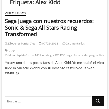
Etiqueta:
Alex Kidd
VIDEOJUEGOS
Sega juega con nuestros recuerdos:
Sonic & Sega All Stars Racing
Transformed
Diógenes Pantarújez
07/02/2013
2 comentarios
Alex
Kidd
multiplataforma
NDS
nostalgia
PC
PS3
sega
Sonic
videojuegos
Vita
Wi
Yo soy uno de los pocos fans de Alex Kidd. Yo me acabé el Alex
Kidd in Miracle World, con su inmenso castillo de Janken…
Sega
Ver más
juega
con
nuestros
recuerdos:
Sonic
Buscar
&
Sega
…
All